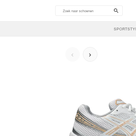
search-
btn
SPORTSTY