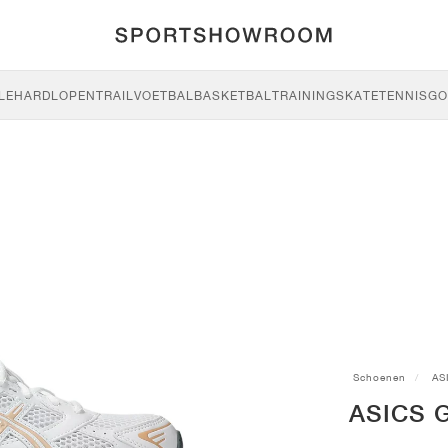
LE
HARDLOPEN
TRAIL
VOETBAL
BASKETBAL
TRAINING
SKATE
TENNIS
GO
Schoenen
AS
ASICS G