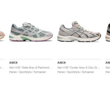
ASICS
ASICS
AS
Gel-1130 "Feather Grey & Oyster Grey"
Gel-1130 "Slate Grey & Piedmont Grey"
Gel-1130 "Oyster Grey & Clay Grey"
Gel
Heren / Sportstyle / Schoenen
Heren / Sportstyle / Schoenen
Her