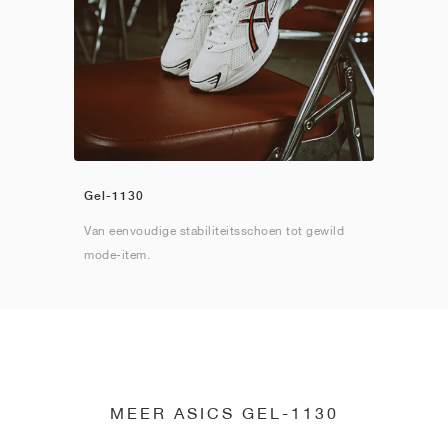
Gel-1130
Van eenvoudige stabiliteitsschoen tot gewild
mode-item.
MEER ASICS GEL-1130