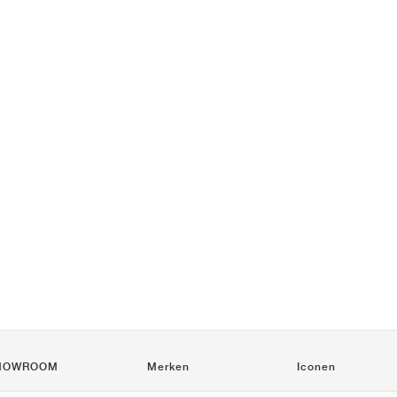
HOWROOM
Merken
Iconen
Nike
Air Force 1