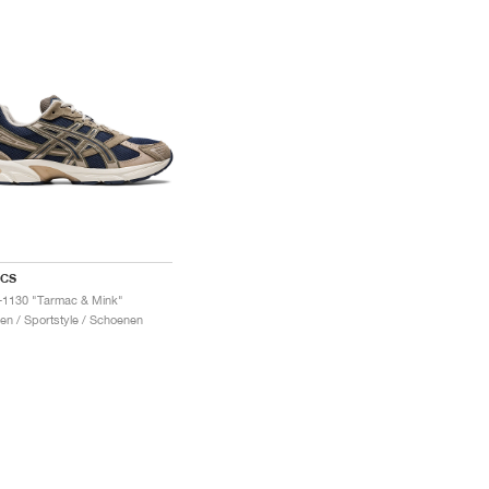
ICS
-1130 "Tarmac & Mink"
en / Sportstyle / Schoenen