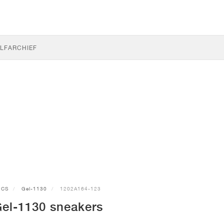
LF
ARCHIEF
ICS
Gel-1130
1202A164-123
el-1130 sneakers