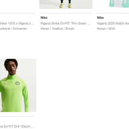
Nike
Nike
Cryoshot Striker 1976 x Nigeria x Slawn "Natural & Black"
Nigeria Strike Dri-FIT "Pro Green & Hyper Pink"
ortstyle / Schoenen
Heren / Voetbal / Broek
Heren / Shirt
Nigeria Strike Dri-FIT Drill "Electric Green & Hyper Pink"