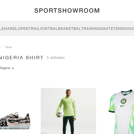
LE
HARDLOPEN
TRAIL
VOETBAL
BASKETBAL
TRAINING
SKATE
TENNIS
GO
Nike
NIGERIA SHIRT
5 artikelen
Nigeria