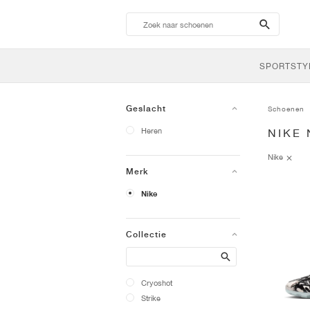
search-
btn
SPORTSTY
Geslacht
Schoenen
Heren
NIKE 
Nike
Merk
Nike
Collectie
Search
Cryoshot
Strike