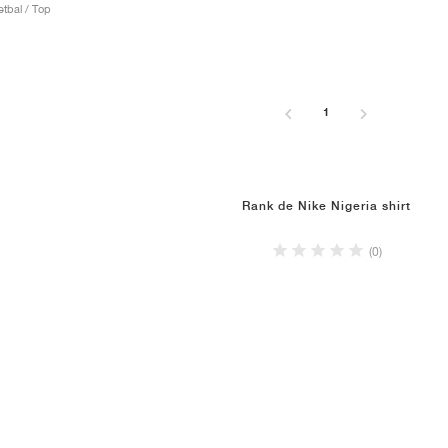
etbal / Top
1
Rank de Nike Nigeria shirt
(0)