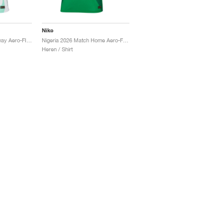
Nike
Nigeria 2026 Match Away Aero-FIT Authentic "White & Green Glow"
Nigeria 2026 Match Home Aero-FIT Authentic "Pine Green & Electric Green"
Heren / Shirt