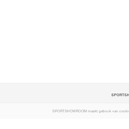
SPORTS
Over ons
SPORTSHOWROOM maakt gebruik van cookie
Contact
Sitemap