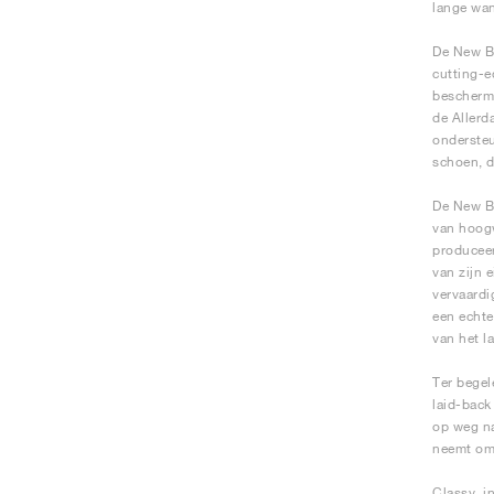
lange wan
De New Ba
cutting-e
bescherm
de Allerd
ondersteu
schoen, d
De New Ba
van hoogw
produceer
van zijn 
vervaardi
een echte
van het la
Ter begel
laid-back
op weg naa
neemt om 
Classy, i