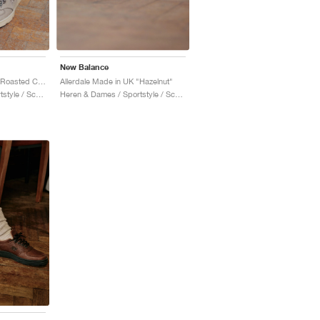
New Balance
Allerdale Made in UK "Roasted Cashew & Castle Wall"
Allerdale Made in UK "Hazelnut"
Heren & Dames / Sportstyle / Schoenen
Heren & Dames / Sportstyle / Schoenen