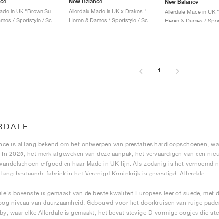
nce
New Balance
New Balance
Allerdale Made in UK "Brown Suede"
Allerdale Made in UK x Drakes "Seal Brown & Rosin"
Heren & Dames / Sportstyle / Schoenen
Heren & Dames / Sportstyle / Schoenen
1
RDALE
ce is al lang bekend om het ontwerpen van prestaties hardloopschoenen, waarv
 In 2025, het merk afgeweken van deze aanpak, het vervaardigen van een nieu
andelschoen erfgoed en haar Made in UK lijn. Als zodanig is het vernoemd n
 lang bestaande fabriek in het Verenigd Koninkrijk is gevestigd: Allerdale.
ale's bovenste is gemaakt van de beste kwaliteit Europees leer of suède, met d
oog niveau van duurzaamheid. Gebouwd voor het doorkruisen van ruige paden
by, waar elke Allerdale is gemaakt, het bevat stevige D-vormige oogjes die ste