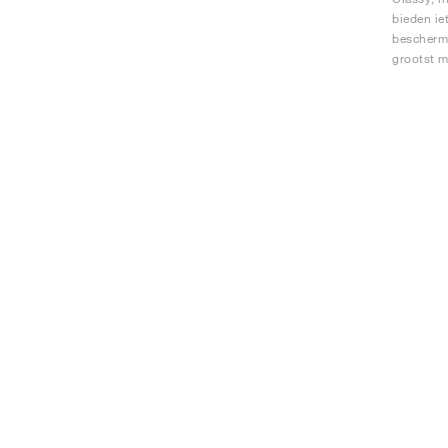
bieden ie
bescherme
grootst mo