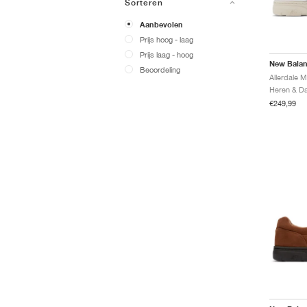
Sorteren
Aanbevolen
Prijs hoog - laag
Prijs laag - hoog
New Bala
Beoordeling
Allerdale 
€249,99