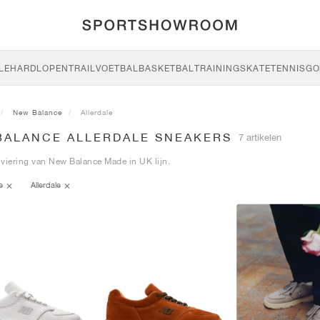
LE
HARDLOPEN
TRAIL
VOETBAL
BASKETBAL
TRAINING
SKATE
TENNIS
GO
New Balance
Allerdale
BALANCE ALLERDALE SNEAKERS
7 artikelen
viering van New Balance Made in UK lijn.
ce
Allerdale