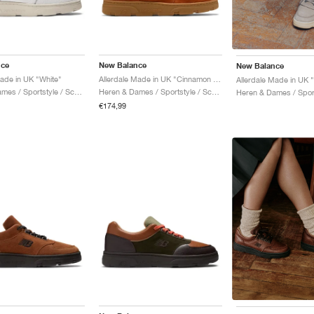
nce
New Balance
New Balance
Made in UK "White"
Allerdale Made in UK "Cinnamon Stick & Black Coffee"
Heren & Dames / Sportstyle / Schoenen
Heren & Dames / Sportstyle / Schoenen
€174,99