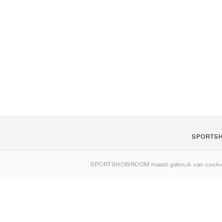
SPORTS
Over ons
SPORTSHOWROOM maakt gebruik van cookie
Contact
Sitemap