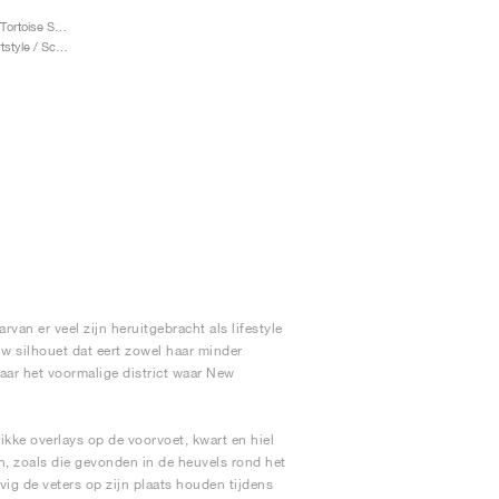
Allerdale Made in UK "Tortoise Shell & Black Coffee"
Heren & Dames / Sportstyle / Schoenen
an er veel zijn heruitgebracht als lifestyle
w silhouet dat eert zowel haar minder
aar het voormalige district waar New
ikke overlays op de voorvoet, kwart en hiel
, zoals die gevonden in de heuvels rond het
vig de veters op zijn plaats houden tijdens