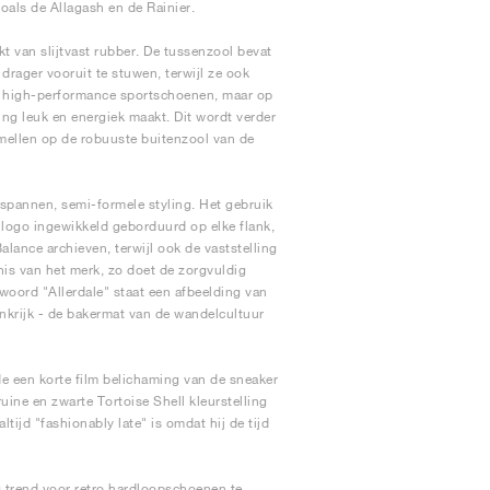
als de Allagash en de Rainier.
 van slijtvast rubber. De tussenzool bevat
ager vooruit te stuwen, terwijl ze ook
p high-performance sportschoenen, maar op
ng leuk en energiek maakt. Dit wordt verder
mellen op de robuuste buitenzool van de
tspannen, semi-formele styling. Het gebruik
logo ingewikkeld geborduurd op elke flank,
lance archieven, terwijl ook de vaststelling
enis van het merk, zo doet de zorgvuldig
woord "Allerdale" staat een afbeelding van
inkrijk - de bakermat van de wandelcultuur
e een korte film belichaming van de sneaker
ruine en zwarte Tortoise Shell kleurstelling
tijd "fashionably late" is omdat hij de tijd
0 trend voor retro hardloopschoenen te