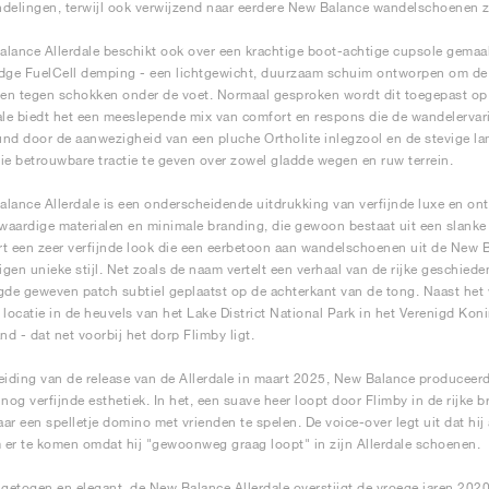
delingen, terwijl ook verwijzend naar eerdere New Balance wandelschoenen zo
lance Allerdale beschikt ook over een krachtige boot-achtige cupsole gemaakt
dge FuelCell demping - een lichtgewicht, duurzaam schuim ontworpen om de dr
en tegen schokken onder de voet. Normaal gesproken wordt dit toegepast o
ale biedt het een meeslepende mix van comfort en respons die de wandelervari
nd door de aanwezigheid van een pluche Ortholite inlegzool en de stevige la
ie betrouwbare tractie te geven over zowel gladde wegen en ruw terrein.
lance Allerdale is een onderscheidende uitdrukking van verfijnde luxe en on
aardige materialen en minimale branding, die gewoon bestaat uit een slanke 
t een zeer verfijnde look die een eerbetoon aan wandelschoenen uit de New Ba
eigen unieke stijl. Net zoals de naam vertelt een verhaal van de rijke geschied
gde geweven patch subtiel geplaatst op de achterkant van de tong. Naast het 
 locatie in de heuvels van het Lake District National Park in het Verenigd Kon
nd - dat net voorbij het dorp Flimby ligt.
eiding van de release van de Allerdale in maart 2025, New Balance produceerd
 nog verfijnde esthetiek. In het, een suave heer loopt door Flimby in de rijke b
r een spelletje domino met vrienden te spelen. De voice-over legt uit dat hij al
er te komen omdat hij "gewoonweg graag loopt" in zijn Allerdale schoenen.
ngetogen en elegant, de New Balance Allerdale overstijgt de vroege jaren 202