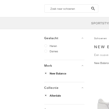
search-
btn
SPORTSTY
Geslacht
Schoenen
Heren
NEW 
Dames
Een suave 
New Balan
Merk
New Balance
Collectie
Allerdale