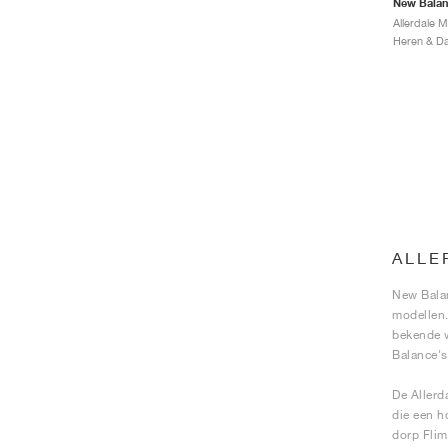
New Bala
ALLE
New Balan
modellen.
bekende w
Balance's
De Allerd
die een h
dorp Flim