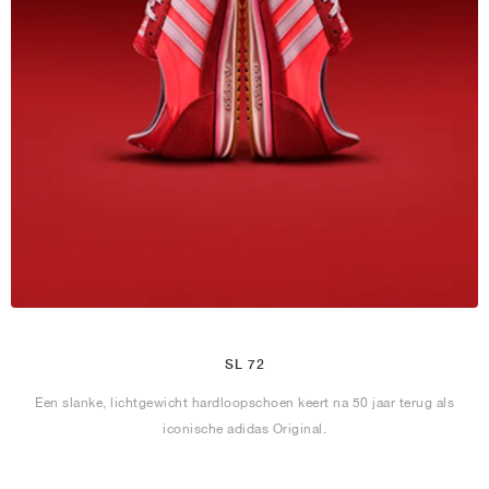
SL 72
Een slanke, lichtgewicht hardloopschoen keert na 50 jaar terug als
iconische adidas Original.