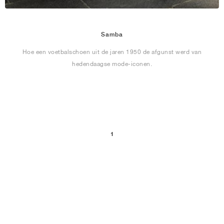
Samba
Hoe een voetbalschoen uit de jaren 1950 de afgunst werd van
hedendaagse mode-iconen.
1