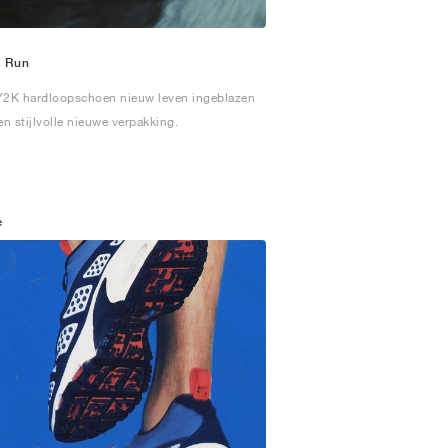
 Run
Y2K hardloopschoen nieuw leven ingeblazen
en stijlvolle nieuwe verpakking.
e