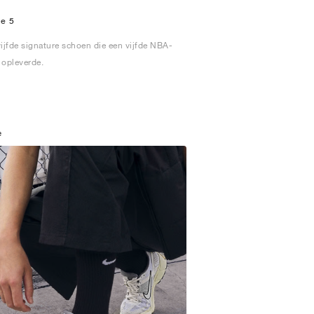
e 5
ijfde signature schoen die een vijfde NBA-
l opleverde.
e