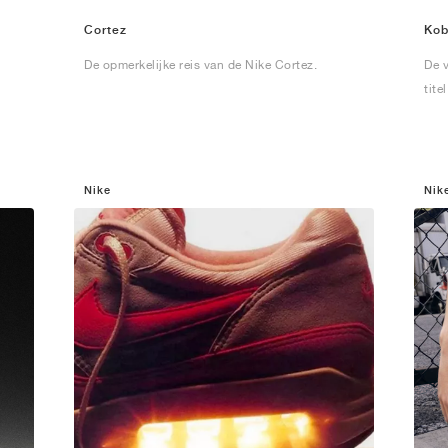
Cortez
Kob
De opmerkelijke reis van de Nike Cortez.
De v
n
tite
Nike
Nik