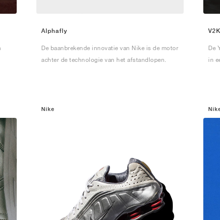
Alphafly
V2K
n
De baanbrekende innovatie van Nike is de motor
De 
achter de technologie van het afstandlopen.
in e
Nike
Nik