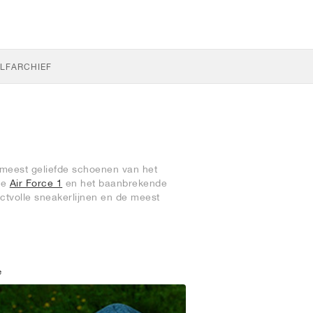
LF
ARCHIEF
 meest geliefde schoenen van het
de
Air Force 1
en het baanbrekende
ctvolle sneakerlijnen en de meest
e