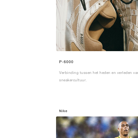
P-6000
Verbinding tussen het heden en verleden va
sneakercultuur.
Nike