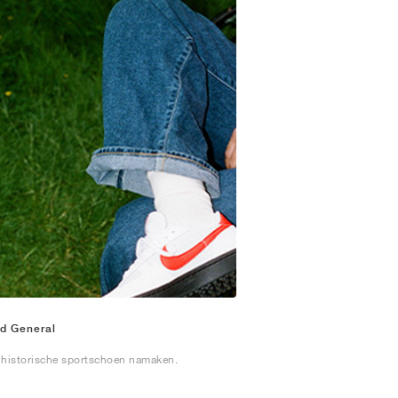
ld General
 historische sportschoen namaken.