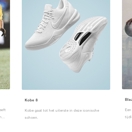
Bla
Kobe 8
eeft
Een
Kobe gaat tot het uiterste in deze iconische
n
tijd
schoen.