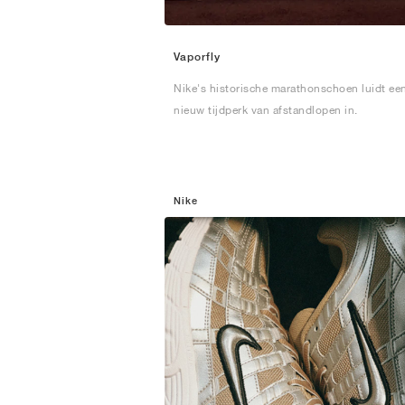
Vaporfly
Nike's historische marathonschoen luidt ee
nieuw tijdperk van afstandlopen in.
Nike