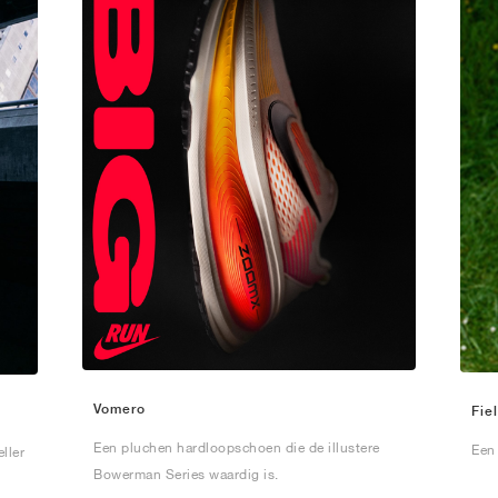
Vomero
Fie
Een pluchen hardloopschoen die de illustere
Een
ller
Bowerman Series waardig is.