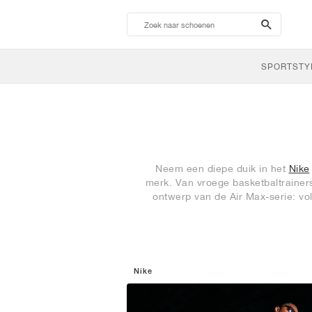
search-
btn
SPORTSTY
Neem een diepe duik in het
Nike
merk. Van vroege basketbaltrainer
ontwerp van de Air Max-serie: vo
Nike