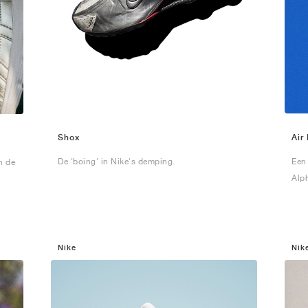
Shox
Air
De 'boing' in Nike's demping.
Een
n de
Alph
Nike
Nik