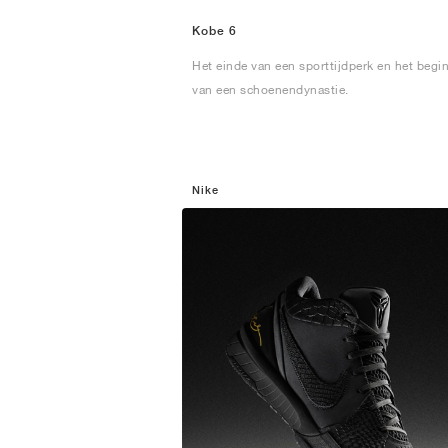
Kobe 6
Het einde van een sporttijdperk en het begi
van een schoenendynastie.
Nike