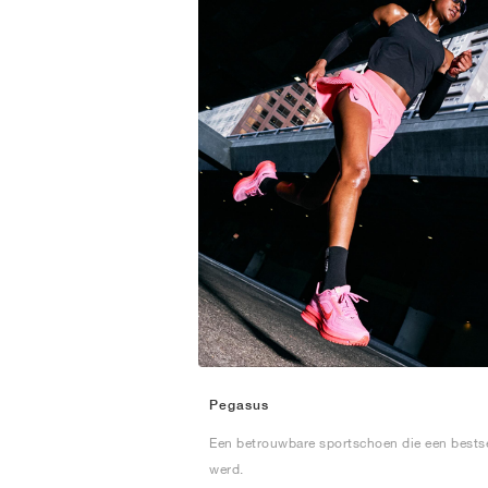
Pegasus
Een betrouwbare sportschoen die een bestse
werd.