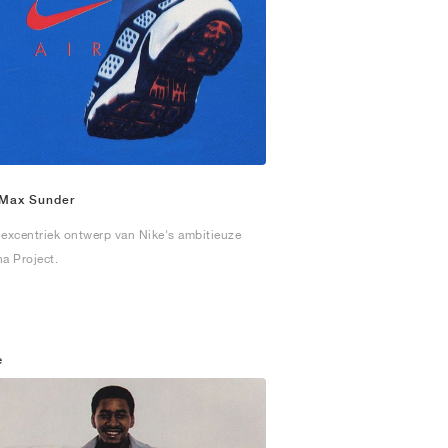
 Max Sunder
 excentriek ontwerp van Nike's ambitieuze
a Project.
e