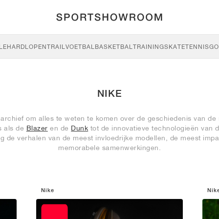
LE
HARDLOPEN
TRAIL
VOETBAL
BASKETBAL
TRAINING
SKATE
TENNIS
GO
NIKE
archief om alles te weten te komen over de geschiedenis van de
s als de
Blazer
en de
Dunk
tot de innovatieve technologieën van 
lg de verhalen van de meest invloedrijke modellen, de meest impa
memorabele samenwerkingen.
Nike
Nik