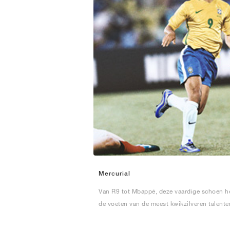
Mercurial
Van R9 tot Mbappé, deze vaardige schoen h
de voeten van de meest kwikzilveren talente
gesierd.