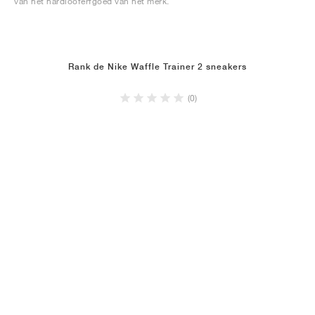
van het hardlooferfgoed van het merk.
Rank de Nike Waffle Trainer 2 sneakers
(0)