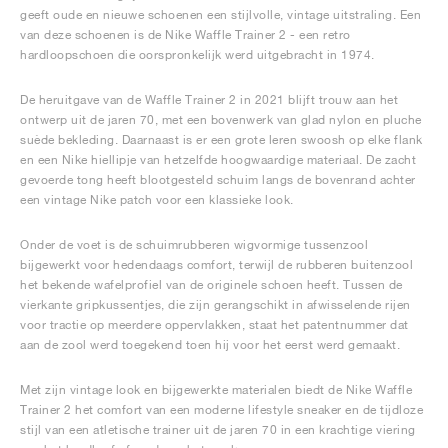
geeft oude en nieuwe schoenen een stijlvolle, vintage uitstraling. Een
van deze schoenen is de Nike Waffle Trainer 2 - een retro
hardloopschoen die oorspronkelijk werd uitgebracht in 1974.
De heruitgave van de Waffle Trainer 2 in 2021 blijft trouw aan het
ontwerp uit de jaren 70, met een bovenwerk van glad nylon en pluche
suède bekleding. Daarnaast is er een grote leren swoosh op elke flank
en een Nike hiellipje van hetzelfde hoogwaardige materiaal. De zacht
gevoerde tong heeft blootgesteld schuim langs de bovenrand achter
een vintage Nike patch voor een klassieke look.
Onder de voet is de schuimrubberen wigvormige tussenzool
bijgewerkt voor hedendaags comfort, terwijl de rubberen buitenzool
het bekende wafelprofiel van de originele schoen heeft. Tussen de
vierkante gripkussentjes, die zijn gerangschikt in afwisselende rijen
voor tractie op meerdere oppervlakken, staat het patentnummer dat
aan de zool werd toegekend toen hij voor het eerst werd gemaakt.
Met zijn vintage look en bijgewerkte materialen biedt de Nike Waffle
Trainer 2 het comfort van een moderne lifestyle sneaker en de tijdloze
stijl van een atletische trainer uit de jaren 70 in een krachtige viering