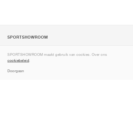
SPORTSHOWROOM
Over ons
SPORTSHOWROOM maakt gebruik van cookies. Over ons
Contact
cookiebeleid
.
Sitemap
Doorgaan
Merken
Nike
Jordan
adidas
New Balance
ASICS