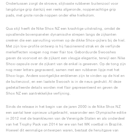
Ondertussen zorgt de stroeve, slijtvaste rubberen buitenzool voor
langdurige grip dankzij een reeks afgeronde, noppenachtige grip
pads, met grote ronde noppen onder elke hielkolom.
Qua stijl heeft de Nike Shox NZ een krachtige uitstraling, omdat de
opvallende bovenpanelen dynamische strepen langs de zijkanten
creëren die een aanvulling vormen op de dikke Shox-pijlers bij de hiel.
Met zijn low-profile ontwerp is hij fascinerend strak en de verfijnde
merkeffecten voegen nog meer flair toe. Geborduurde Swooshes
geven de voorvoet en de zijkant een vleugje elegantie, terwijl een Nike
Shox-capsule over de zijkant van de enkel is geweven. Op de tong zijn
nog meer letters gegraveerd, samen met een rubberen lipje met het
Shox-logo. Andere soortgelijke emblemen zijn te vinden op de hiel en
de buitenzool, en een laatste Swoosh is in de neus gedrukt. Al deze
gedetailleerde details worden met flair gepresenteerd en geven de
Shox NZ een aantrekkelijke verfijning.
Sinds de release in het begin van de jaren 2000 is de Nike Shox NZ
een aantal keer opnieuw uitgebracht, waaronder een Olympische editie
in 2012 met de teamkleuren van de Verenigde Staten en als onderdeel
van het Trophy Pack van 2014 ter ere van het WK voetbal in Brazilië.
Hoewel dit eenmalige ontwerpen waren, bestaat de heruitgave van