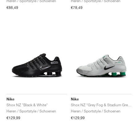
Heren / Sportstyle / Schoenen
Heren / Sportstyle / Schoenen
€86,49
€78,49
Nike
Nike
Shox NZ "Black & White"
Shox NZ "Grey Fog & Stadium Green"
Heren / Sportstyle / Schoenen
Heren / Sportstyle / Schoenen
€129,99
€129,99