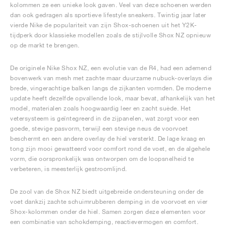
kolommen ze een unieke look gaven. Veel van deze schoenen werden
dan ook gedragen als sportieve lifestyle sneakers. Twintig jaar later
vierde Nike de populariteit van zijn Shox-schoenen uit het Y2K-
tijdperk door klassieke modellen zoals de stijlvolle Shox NZ opnieuw
op de markt te brengen.
De originele Nike Shox NZ, een evolutie van de R4, had een ademend
bovenwerk van mesh met zachte maar duurzame nubuck-overlays die
brede, vingerachtige balken langs de zijkanten vormden. De moderne
update heeft dezelfde opvallende look, maar bevat, afhankelijk van het
model, materialen zoals hoogwaardig leer en zacht suède. Het
vetersysteem is geïntegreerd in de zijpanelen, wat zorgt voor een
goede, stevige pasvorm, terwijl een stevige neus de voorvoet
beschermt en een andere overlay de hiel versterkt. De lage kraag en
tong zijn mooi gewatteerd voor comfort rond de voet, en de algehele
vorm, die oorspronkelijk was ontworpen om de loopsnelheid te
verbeteren, is meesterlijk gestroomlijnd.
De zool van de Shox NZ biedt uitgebreide ondersteuning onder de
voet dankzij zachte schuimrubberen demping in de voorvoet en vier
Shox-kolommen onder de hiel. Samen zorgen deze elementen voor
een combinatie van schokdemping, reactievermogen en comfort.