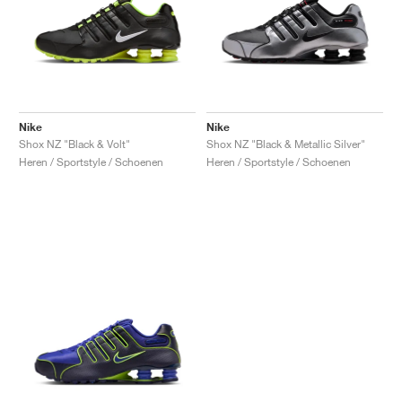
Nike
Nike
Shox NZ "Black & Volt"
Shox NZ "Black & Metallic Silver"
Heren / Sportstyle / Schoenen
Heren / Sportstyle / Schoenen