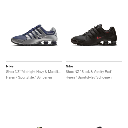
Nike
Nike
Shox NZ "Midnight Navy & Metallic Silver"
Shox NZ "Black & Varsity Red"
Heren / Sportstyle / Schoenen
Heren / Sportstyle / Schoenen