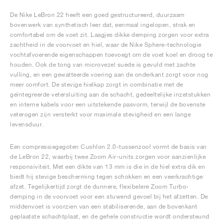
De Nike LeBron 22 heeft een goed gestructureerd, duurzaam
bovenwerk van synthetisch leer dat, eenmaal ingelopen, strak en
comfortabel om de voet zit. Laagjes dikke demping zorgen voor extra
zachtheid in de voorvoet en hiel, waar de Nike Sphere-technologie
vochtafvoerende eigenschappen toevoegt om de voet koel en droog te
houden. Ook de tong van microvezel suède is gevuld met zachte
vulling, en een gewatteerde voering aan de onderkant zorgt voor nog
meer comfort. De stevige hielkap zorgt in combinatie met de
geïntegreerde vetersluiting aan de schacht, gedeeltelijke inzetstukken
en interne kabels voor een uitstekende pasvorm, terwijl de bovenste
veterogen zijn versterkt voor maximale stevigheid en een lange
levensduur.
Een compressiegegoten Cushlon 2.0-tussenzool vormt de basis van
de LeBron 22, waarbij twee Zoom Air-units zorgen voor aanzienlijke
responsiviteit. Met een dikte van 13 mm is die in de hiel extra dik en
biedt hij stevige bescherming tegen schokken en een veerkrachtige
afzet. Tegelijkertijd zorgt de dunnere, flexibelere Zoom Turbo-
demping in de voorvoet voor een stuwend gevoel bij het afzetten. De
middenvoet is voorzien van een stabiliserende, aan de bovenkant
geplaatste schachtplaat, en de gehele constructie wordt ondersteund