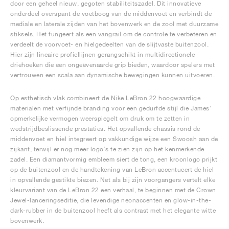
door een geheel nieuw, gegoten stabiliteitszadel. Dit innovatieve
onderdeel overspant de voetboog van de middenvoet en verbindt de
mediale en laterale zijden van het bovenwerk en de zool met duurzame
stiksels. Het fungeert als een vangrail om de controle te verbeteren en
verdeelt de voorvoet- en hielgedeelten van de slijtvaste buitenzool.
Hier zijn lineaire profiellijnen gerangschikt in multidirectionele
driehoeken die een ongeëvenaarde grip bieden, waardoor spelers met
vertrouwen een scala aan dynamische bewegingen kunnen uitvoeren.
Op esthetisch vlak combineert de Nike LeBron 22 hoogwaardige
materialen met verfijnde branding voor een gedurfde stijl die James’
opmerkelijke vermogen weerspiegelt om druk om te zetten in
wedstrijdbeslissende prestaties. Het opvallende chassis rond de
middenvoet en hiel integreert op vakkundige wijze een Swoosh aan de
zijkant, terwijl er nog meer logo’s te zien zijn op het kenmerkende
zadel. Een diamantvormig embleem siert de tong, een kroonlogo prijkt
op de buitenzool en de handtekening van LeBron accentueert de hiel
in opvallende gestikte biezen. Net als bij zijn voorgangers vertelt elke
kleurvariant van de LeBron 22 een verhaal, te beginnen met de Crown
Jewel-lanceringseditie, die levendige neonaccenten en glow-in-the-
dark-rubber in de buitenzool heeft als contrast met het elegante witte
bovenwerk.