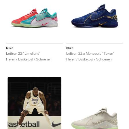
Nike
Nike
LeBron 22 "Limelight"
LeBron 22 x Monopoly "Token"
Heren / Basketbal / Schoenen
Heren / Basketbal / Schoenen