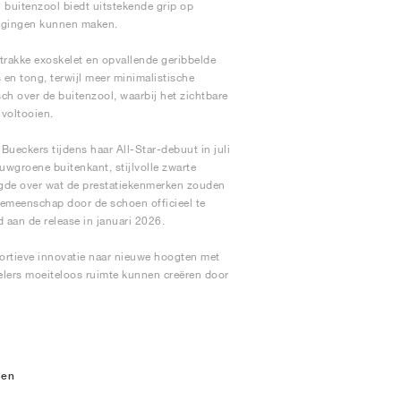
buitenzool biedt uitstekende grip op
ragingen kunnen maken.
 strakke exoskelet en opvallende geribbelde
en tong, terwijl meer minimalistische
h over de buitenzool, waarbij het zichtbare
voltooien.
ueckers tijdens haar All-Star-debuut in juli
auwgroene buitenkant, stijlvolle zwarte
rgde over wat de prestatiekenmerken zouden
emeenschap door de schoen officieel te
 aan de release in januari 2026.
ortieve innovatie naar nieuwe hoogten met
elers moeiteloos ruimte kunnen creëren door
nen