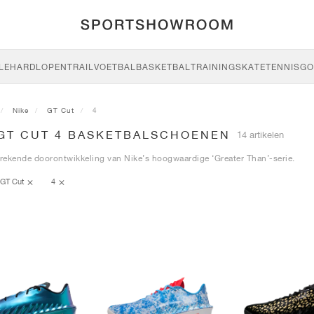
LE
HARDLOPEN
TRAIL
VOETBAL
BASKETBAL
TRAINING
SKATE
TENNIS
GO
Nike
GT Cut
4
 GT CUT 4 BASKETBALSCHOENEN
14 artikelen
ekende doorontwikkeling van Nike’s hoogwaardige ‘Greater Than’-serie.
GT Cut
4