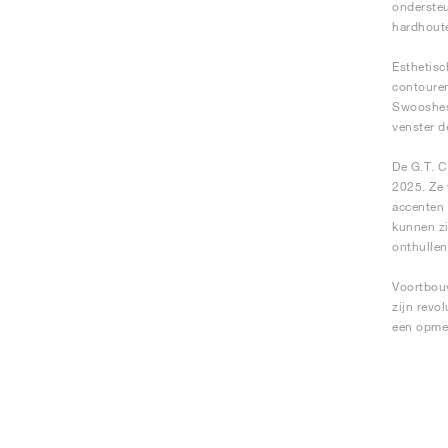
ondersteu
hardhoute
Esthetisc
contouren
Swooshes 
venster d
De G.T. C
2025. Ze 
accenten 
kunnen zi
onthullen
Voortbouw
zijn revo
een opmer