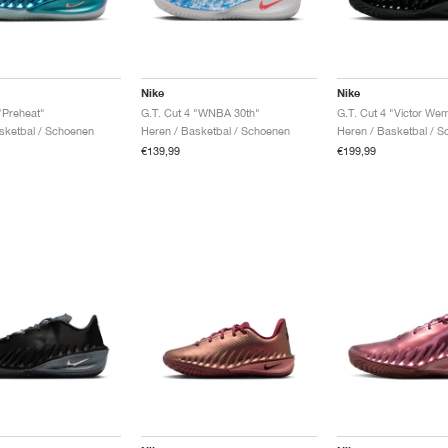
Nike
Nike
"Preheat"
G.T. Cut 4 "WNBA 30th"
G.T. Cut 4 "Victor W
sketbal / Schoenen
Heren / Basketbal / Schoenen
Heren / Basketbal / 
€139,99
€199,99