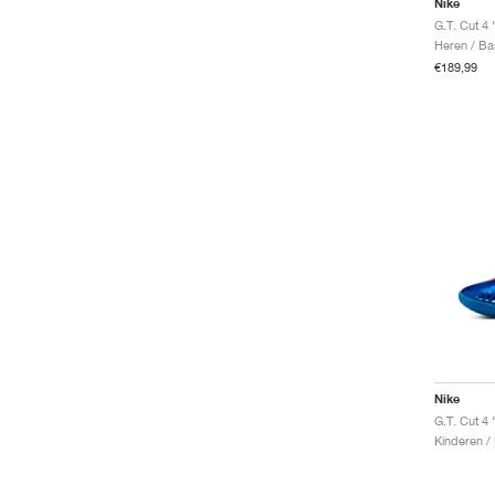
Nike
G.T. Cut 4 
Heren / Ba
€189,99
Nike
G.T. Cut 4
Kinderen /