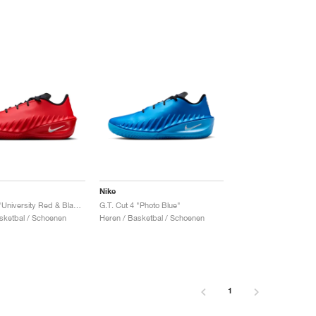
Nike
G.T. Cut 4 "University Red & Black"
G.T. Cut 4 "Photo Blue"
sketbal / Schoenen
Heren / Basketbal / Schoenen
1