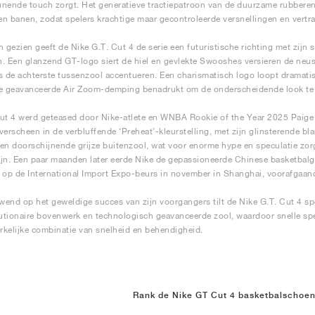
nende touch zorgt. Het generatieve tractiepatroon van de duurzame rubberen 
n banen, zodat spelers krachtige maar gecontroleerde versnellingen en vert
h gezien geeft de Nike G.T. Cut 4 de serie een futuristische richting met zijn
. Een glanzend GT-logo siert de hiel en gevlekte Swooshes versieren de neus 
de achterste tussenzool accentueren. Een charismatisch logo loopt dramatisc
e geavanceerde Air Zoom-demping benadrukt om de onderscheidende look te 
ut 4 werd geteased door Nike-atlete en WNBA Rookie of the Year 2025 Paige B
verscheen in de verbluffende ‘Preheat’-kleurstelling, met zijn glinsterende bl
en doorschijnende grijze buitenzool, wat voor enorme hype en speculatie zo
jn. Een paar maanden later eerde Nike de gepassioneerde Chinese basketbalg
 op de International Import Expo-beurs in november in Shanghai, voorafgaand
end op het geweldige succes van zijn voorgangers tilt de Nike G.T. Cut 4 sp
lutionaire bovenwerk en technologisch geavanceerde zool, waardoor snelle sp
kelijke combinatie van snelheid en behendigheid.
Rank de Nike GT Cut 4 basketbalschoe