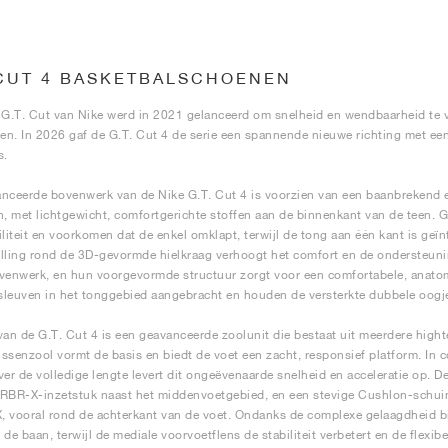
 CUT 4 BASKETBALSCHOENEN
 G.T. Cut van Nike werd in 2021 gelanceerd om snelheid en wendbaarheid te v
n. In 2026 gaf de G.T. Cut 4 de serie een spannende nieuwe richting met ee
s.
nceerde bovenwerk van de Nike G.T. Cut 4 is voorzien van een baanbrekend e
n, met lichtgewicht, comfortgerichte stoffen aan de binnenkant van de teen. G
iliteit en voorkomen dat de enkel omklapt, terwijl de tong aan één kant is geï
lling rond de 3D-gevormde hielkraag verhoogt het comfort en de ondersteun
venwerk, en hun voorgevormde structuur zorgt voor een comfortabele, anatomi
esleuven in het tonggebied aangebracht en houden de versterkte dubbele oogje
van de G.T. Cut 4 is een geavanceerde zoolunit die bestaat uit meerdere high
ssenzool vormt de basis en biedt de voet een zacht, responsief platform. In
ver de volledige lengte levert dit ongeëvenaarde snelheid en acceleratie op. D
RBR-X-inzetstuk naast het middenvoetgebied, en een stevige Cushlon-schui
 vooral rond de achterkant van de voet. Ondanks de complexe gelaagdheid bie
 de baan, terwijl de mediale voorvoetflens de stabiliteit verbetert en de flexi