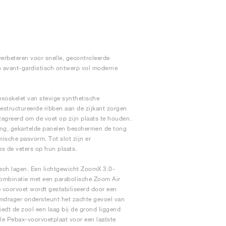
erbeteren voor snelle, gecontroleerde
n avant-gardistisch ontwerp vol moderne
xoskelet van stevige synthetische
estructureerde ribben aan de zijkant zorgen
ntegreerd om de voet op zijn plaats te houden.
ing, gekartelde panelen beschermen de tong
sche pasvorm. Tot slot zijn er
s de veters op hun plaats.
tech lagen. Een lichtgewicht ZoomX 3.0-
 combinatie met een parabolische Zoom Air
e voorvoet wordt gestabiliseerd door een
mdrager ondersteunt het zachte gevoel van
dt de zool een laag bij de grond liggend
bele Pebax-voorvoetplaat voor een laatste