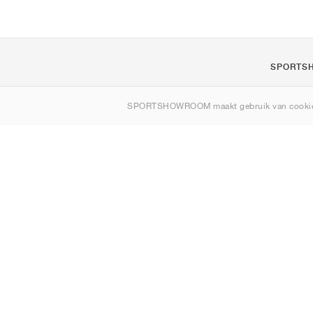
SPORTS
Over ons
SPORTSHOWROOM maakt gebruik van cookie
Contact
Sitemap