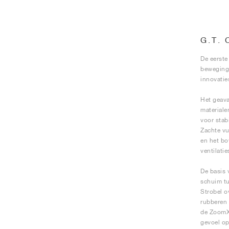
G.T.
De eerste
beweginge
innovatie
Het geava
materiale
voor stab
Zachte vu
en het bo
ventilati
De basis 
schuim tu
Strobel o
rubberen 
de ZoomX,
gevoel op