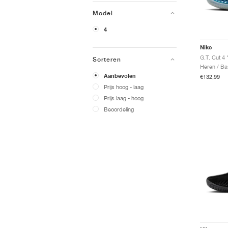
Model
4
Nike
G.T. Cut 4 
Sorteren
Heren / Ba
Aanbevolen
€132,99
Prijs hoog - laag
Prijs laag - hoog
Beoordeling