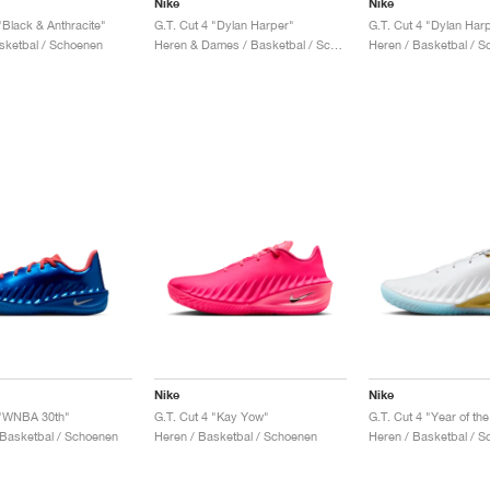
Nike
Nike
"Black & Anthracite"
G.T. Cut 4 "Dylan Harper"
G.T. Cut 4 "Dylan Har
sketbal / Schoenen
Heren & Dames / Basketbal / Schoenen
Heren / Basketbal / 
Nike
Nike
 "WNBA 30th"
G.T. Cut 4 "Kay Yow"
G.T. Cut 4 "Year of th
 Basketbal / Schoenen
Heren / Basketbal / Schoenen
Heren / Basketbal / 