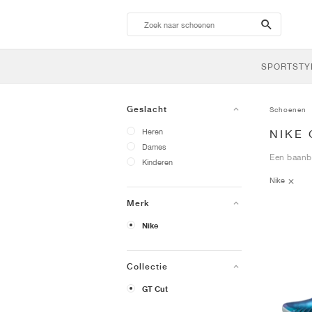
search-
btn
SPORTSTY
Geslacht
Schoenen
Heren
NIKE
Dames
Een baanbr
Kinderen
Nike
Merk
Nike
Collectie
GT Cut