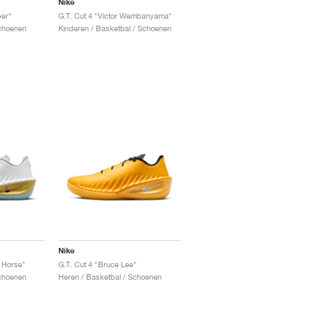
Nike
per"
G.T. Cut 4 "Victor Wembanyama"
Schoenen
Kinderen / Basketbal / Schoenen
Nike
e Horse"
G.T. Cut 4 "Bruce Lee"
Schoenen
Heren / Basketbal / Schoenen