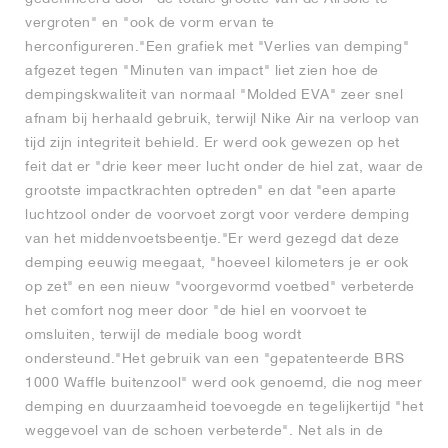
vergroten" en "ook de vorm ervan te
herconfigureren."Een grafiek met "Verlies van demping"
afgezet tegen "Minuten van impact" liet zien hoe de
dempingskwaliteit van normaal "Molded EVA" zeer snel
afnam bij herhaald gebruik, terwijl Nike Air na verloop van
tijd zijn integriteit behield. Er werd ook gewezen op het
feit dat er "drie keer meer lucht onder de hiel zat, waar de
grootste impactkrachten optreden" en dat "een aparte
luchtzool onder de voorvoet zorgt voor verdere demping
van het middenvoetsbeentje."Er werd gezegd dat deze
demping eeuwig meegaat, "hoeveel kilometers je er ook
op zet" en een nieuw "voorgevormd voetbed" verbeterde
het comfort nog meer door "de hiel en voorvoet te
omsluiten, terwijl de mediale boog wordt
ondersteund."Het gebruik van een "gepatenteerde BRS
1000 Waffle buitenzool" werd ook genoemd, die nog meer
demping en duurzaamheid toevoegde en tegelijkertijd "het
weggevoel van de schoen verbeterde". Net als in de