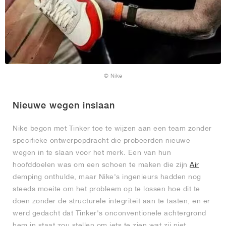
© Nike
Nieuwe wegen inslaan
Nike begon met Tinker toe te wijzen aan een team zonder
specifieke ontwerpopdracht die probeerden nieuwe
wegen in te slaan voor het merk. Een van hun
hoofddoelen was om een schoen te maken die zijn
Air
demping onthulde, maar Nike's ingenieurs hadden nog
steeds moeite om het probleem op te lossen hoe dit te
doen zonder de structurele integriteit aan te tasten, en er
werd gedacht dat Tinker's onconventionele achtergrond
hem in staat zou stellen om iets te zien wat zij niet