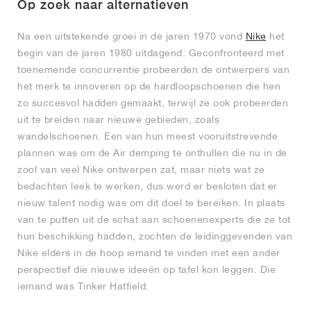
Op zoek naar alternatieven
Na een uitstekende groei in de jaren 1970 vond
Nike
het
begin van de jaren 1980 uitdagend. Geconfronteerd met
toenemende concurrentie probeerden de ontwerpers van
het merk te innoveren op de hardloopschoenen die hen
zo succesvol hadden gemaakt, terwijl ze ook probeerden
uit te breiden naar nieuwe gebieden, zoals
wandelschoenen. Een van hun meest vooruitstrevende
plannen was om de Air demping te onthullen die nu in de
zool van veel Nike ontwerpen zat, maar niets wat ze
bedachten leek te werken, dus werd er besloten dat er
nieuw talent nodig was om dit doel te bereiken. In plaats
van te putten uit de schat aan schoenenexperts die ze tot
hun beschikking hadden, zochten de leidinggevenden van
Nike elders in de hoop iemand te vinden met een ander
perspectief die nieuwe ideeën op tafel kon leggen. Die
iemand was Tinker Hatfield.