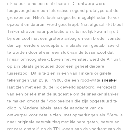
structuur te helpen stabiliseren. Dit ontwerp werd
toegevoegd aan een futuristisch ogend prototype dat de
grenzen van Nike's technologische mogelijkheden te ver
opzocht en daarom werd geschrapt. Niet afgeschrikt bleef
Tinker streven naar perfectie en uiteindelijk kwam hij uit
bij een zool met een grotere airbag en een breder venster
dan zijn eerdere concepten. In plaats van gestabiliseerd
te worden door alleen een stuk van de tussenzool dat
lineair omhoog steekt boven het venster, werd de Air unit
op zijn plaats gehouden door een geheel diepere
tussenzool. Dit is te zien in een van Tinkers originele
tekeningen van 23 juli 1986, die een rood-witte
sneaker
laat zien met een duidelijk gewelfd spatbord, vergezeld
van een briefje met de suggestie om de sneaker slanker
te maken omdat de "voorbeelden die zijn opgestuurd te
dik zijn."Andere labels laten de aandacht van de
ontwerper voor details zien, met opmerkingen als "Verwijs
naar originele vetersluiting met kleinere gaten, betere en
rondere omtrek" op de TPU-ogen aan de voorkant van de