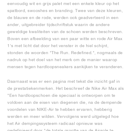
eenvoudig wit en grijs palet met een enkele kleur op het
spatbord, swooshes en branding. Twee van deze kleuren,
de blauwe en de rode, werden ook geadverteerd in een
ander, uitgebreider tijdschriftstuk waarin de andere
geweldige kwaliteiten van de schoen werden beschreven.
Boven een afbeelding van een paar witte en rode Air Max
1's met licht dat door het venster in de hiel schijnt,
stonden de woorden "The Run. Redefined.", nogmaals de
nadruk op het doel van het merk om de manier waarop
mensen tegen hardloopsneakers aankijken te veranderen.
Daarnaast was er een pagina met tekst die inzicht gaf in
de prestatiekenmerken. Het beschreef de Nike Air Max als
"Een hardloopschoen die speciaal is ontworpen om te
voldoen aan de eisen van diegenen die, na de dempende
voordelen van NIKE-Air te hebben ervaren, hebberig
werden en meer wilden. Vervolgens werd uitgelegd hoe
het Air dempingssysteem radicaal opnieuw was
gedefinieerd door "de totale grootte van de Airsole te