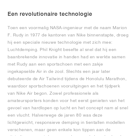
FIELD GENERAL
CRAZE
ADIRACER
MULE
471
GEL-CUMULUS 16
G.T. CUT
FORCE 58
TEKKIRA CUP
508
JORDAN
Een revolutionaire technologie
KILLSHOT 2
MOTO 2K
ITALIA
LEGACY 312
ALLERDALE
G.T. FUTURE
PS8
ALOHA SUPER
600
Toen een voormalig NASA-ingenieur met de naam Marion
TOTAL 90
PHENOMENA
FORUM
JUMPMAN JACK
2000
VERTEBRAE
808
F. Rudy in 1977 de kantoren van Nike binnenstapte, droeg
hij een speciale nieuwe technologie met zich mee:
Luchtdemping. Phil Knight besefte al snel dat hij een
AVA ROVER
1000
HAMBURG
204L
AIR MAX 95
933
baanbrekende innovatie in handen had en werkte samen
met Rudy aan een sportschoen met een zakje
MIND
860V2
ingekapselde Air in de zool. Slechts een jaar later
debuteerde de Air Tailwind tijdens de Honolulu Marathon,
AIR RIFT
waardoor sportschoenen vooruitgingen en het tijdperk
van Nike Air begon. Zowel professionele als
amateursporters konden voor het eerst genieten van het
gevoel van hardlopen op lucht en het concept nam al snel
een vlucht. Halverwege de jaren 80 was deze
lichtgewicht, responsieve demping in tientallen modellen
verschenen, maar geen enkele kon tippen aan de