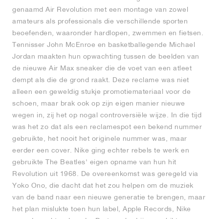
genaamd Air Revolution met een montage van zowel
amateurs als professionals die verschillende sporten
beoefenden, waaronder hardlopen, zwemmen en fietsen.
Tennisser John McEnroe en basketballegende Michael
Jordan maakten hun opwachting tussen de beelden van
de nieuwe Air Max sneaker die de voet van een atleet
dempt als die de grond raakt. Deze reclame was niet
alleen een geweldig stukje promotiemateriaal voor de
schoen, maar brak ook op zijn eigen manier nieuwe
wegen in, zij het op nogal controversiële wijze. In die tijd
was het zo dat als een reclamespot een bekend nummer
gebruikte, het nooit het originele nummer was, maar
eerder een cover. Nike ging echter rebels te werk en
gebruikte The Beatles' eigen opname van hun hit
Revolution uit 1968. De overeenkomst was geregeld via
Yoko Ono, die dacht dat het zou helpen om de muziek
van de band naar een nieuwe generatie te brengen, maar
het plan mislukte toen hun label, Apple Records, Nike