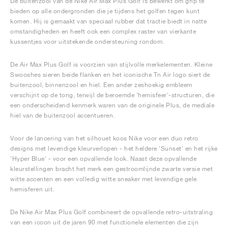
De buitenzool van de Nike Air Max Plus Golf is bewerkt om grip te
bieden op alle ondergronden die je tijdens het golfen tegen kunt
komen. Hij is gemaakt van speciaal rubber dat tractie biedt in natte
omstandigheden en heeft ook een complex raster van vierkante
kussentjes voor uitstekende ondersteuning rondom.
De Air Max Plus Golf is voorzien van stijlvolle merkelementen. Kleine
Swooshes sieren beide flanken en het iconische Tn Air logo siert de
buitenzool, binnenzool en hiel. Een ander zeshoekig embleem
verschijnt op de tong, terwijl de beroemde 'hemisfeer'-structuren, die
een onderscheidend kenmerk waren van de originele Plus, de mediale
hiel van de buitenzool accentueren.
Voor de lancering van het silhouet koos Nike voor een duo retro
designs met levendige kleurverlopen - het heldere 'Sunset' en het rijke
'Hyper Blue' - voor een opvallende look. Naast deze opvallende
kleurstellingen bracht het merk een gestroomlijnde zwarte versie met
witte accenten en een volledig witte sneaker met levendige gele
hemisferen uit.
De Nike Air Max Plus Golf combineert de opvallende retro-uitstraling
van een icoon uit de jaren 90 met functionele elementen die zijn