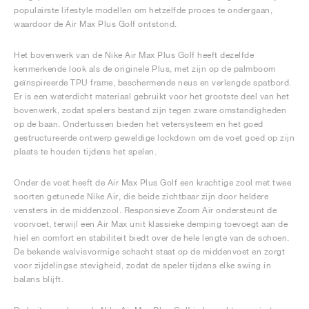
populairste lifestyle modellen om hetzelfde proces te ondergaan,
waardoor de Air Max Plus Golf ontstond.
Het bovenwerk van de Nike Air Max Plus Golf heeft dezelfde
kenmerkende look als de originele Plus, met zijn op de palmboom
geïnspireerde TPU frame, beschermende neus en verlengde spatbord.
Er is een waterdicht materiaal gebruikt voor het grootste deel van het
bovenwerk, zodat spelers bestand zijn tegen zware omstandigheden
op de baan. Ondertussen bieden het vetersysteem en het goed
gestructureerde ontwerp geweldige lockdown om de voet goed op zijn
plaats te houden tijdens het spelen.
Onder de voet heeft de Air Max Plus Golf een krachtige zool met twee
soorten getunede Nike Air, die beide zichtbaar zijn door heldere
vensters in de middenzool. Responsieve Zoom Air ondersteunt de
voorvoet, terwijl een Air Max unit klassieke demping toevoegt aan de
hiel en comfort en stabiliteit biedt over de hele lengte van de schoen.
De bekende walvisvormige schacht staat op de middenvoet en zorgt
voor zijdelingse stevigheid, zodat de speler tijdens elke swing in
balans blijft.