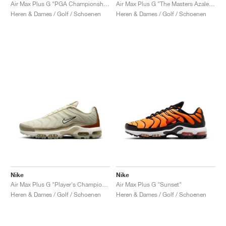
FIELD GENERAL
CRAZE
ADIRACER
MULE
471
GEL-CUMULUS 16
G.T. CUT
FORCE 58
TEKKIRA CUP
508
JORDAN
Air Max Plus G "PGA Championship"
Air Max Plus G "The Masters Azalea Pack"
Heren & Dames / Golf / Schoenen
Heren & Dames / Golf / Schoenen
KILLSHOT 2
MOTO 2K
ITALIA
LEGACY 312
ALLERDALE
G.T. FUTURE
PS8
ALOHA SUPER
600
TOTAL 90
PHENOMENA
FORUM
JUMPMAN JACK
2000
VERTEBRAE
808
AVA ROVER
1000
HAMBURG
204L
AIR MAX 95
933
MIND
860V2
AIR RIFT
Nike
Nike
Air Max Plus G "Player's Championship"
Air Max Plus G "Sunset"
Heren & Dames / Golf / Schoenen
Heren & Dames / Golf / Schoenen