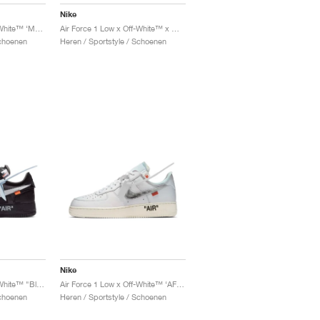
Nike
Air Force 1 Low x Off-White™ ‘MCA’ "University Blue"
Air Force 1 Low x Off-White™ x MoMa "Black"
Schoenen
Heren / Sportstyle / Schoenen
Nike
Air Force 1 Low x Off-White™ "Black"
Air Force 1 Low x Off-White™ ‘AF100’ "ComplexCon"
Schoenen
Heren / Sportstyle / Schoenen