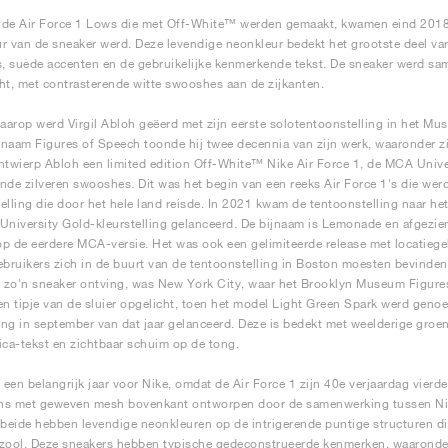
de Air Force 1 Lows die met Off-White™ werden gemaakt, kwamen eind 2018 o
r van de sneaker werd. Deze levendige neonkleur bedekt het grootste deel va
 suède accenten en de gebruikelijke kenmerkende tekst. De sneaker werd sa
ht, met contrasterende witte swooshes aan de zijkanten.
daarop werd Virgil Abloh geëerd met zijn eerste solotentoonstelling in het 
naam Figures of Speech toonde hij twee decennia van zijn werk, waaronder z
ntwierp Abloh een limited edition Off-White™ Nike Air Force 1, de MCA Univ
nde zilveren swooshes. Dit was het begin van een reeks Air Force 1's die wer
elling die door het hele land reisde. In 2021 kwam de tentoonstelling naar he
University Gold-kleurstelling gelanceerd. De bijnaam is Lemonade en afgezien 
p de eerdere MCA-versie. Het was ook een gelimiteerde release met locatie
ebruikers zich in de buurt van de tentoonstelling in Boston moesten bevinde
e zo'n sneaker ontving, was New York City, waar het Brooklyn Museum Figures
en tipje van de sluier opgelicht, toen het model Light Green Spark werd genoe
ling in september van dat jaar gelanceerd. Deze is bedekt met weelderige gro
ica-tekst en zichtbaar schuim op de tong.
een belangrijk jaar voor Nike, omdat de Air Force 1 zijn 40e verjaardag vierde
ns met geweven mesh bovenkant ontworpen door de samenwerking tussen Nike
 beide hebben levendige neonkleuren op de intrigerende puntige structuren d
zool. Deze sneakers hebben typische gedeconstrueerde kenmerken, waaronde