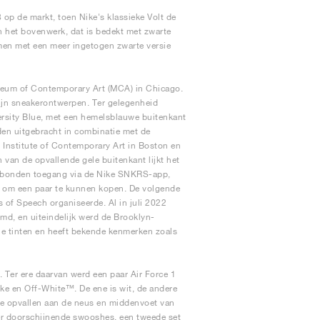
p de markt, toen Nike's klassieke Volt de
n het bovenwerk, dat is bedekt met zwarte
men met een meer ingetogen zwarte versie
Museum of Contemporary Art (MCA) in Chicago.
ijn sneakerontwerpen. Ter gelegenheid
ersity Blue, met een hemelsblauwe buitenkant
den uitgebracht in combinatie met de
t Institute of Contemporary Art in Boston en
van de opvallende gele buitenkant lijkt het
gebonden toegang via de Nike SNKRS-app,
n om een paar te kunnen kopen. De volgende
 of Speech organiseerde. Al in juli 2022
md, en uiteindelijk werd de Brooklyn-
ene tinten en heeft bekende kenmerken zoals
. Ter ere daarvan werd een paar Air Force 1
 en Off-White™. De ene is wit, de andere
ie opvallen aan de neus en middenvoet van
r doorschijnende swooshes, een tweede set