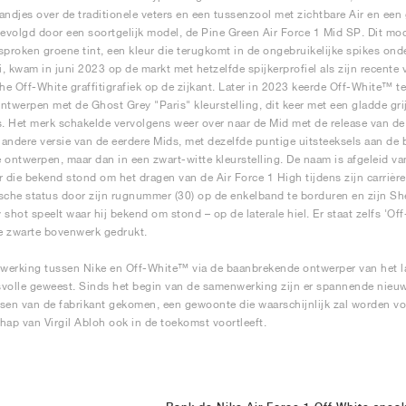
andjes over de traditionele veters en een tussenzool met zichtbare Air en een
volgd door een soortgelijk model, de Pine Green Air Force 1 Mid SP. Dit mo
sproken groene tint, een kleur die terugkomt in de ongebruikelijke spikes ond
ti, kwam in juni 2023 op de markt met hetzelfde spijkerprofiel als zijn recent
e Off-White graffitigrafiek op de zijkant. Later in 2023 keerde Off-White™ te
werpen met de Ghost Grey "Paris" kleurstelling, dit keer met een gladde grijz
 Het merk schakelde vervolgens weer over naar de Mid met de release van de
n andere versie van de eerdere Mids, met dezelfde puntige uitsteeksels aan de
ie ontwerpen, maar dan in een zwart-witte kleurstelling. De naam is afgeleid 
r die bekend stond om het dragen van de Air Force 1 High tijdens zijn carrièr
sche status door zijn rugnummer (30) op de enkelband te borduren en zijn Sh
 shot speelt waar hij bekend om stond – op de laterale hiel. Er staat zelfs 'O
e zwarte bovenwerk gedrukt.
erking tussen Nike en Off-White™ via de baanbrekende ontwerper van het la
volle geweest. Sinds het begin van de samenwerking zijn er spannende nie
sen van de fabrikant gekomen, een gewoonte die waarschijnlijk zal worden vo
hap van Virgil Abloh ook in de toekomst voortleeft.