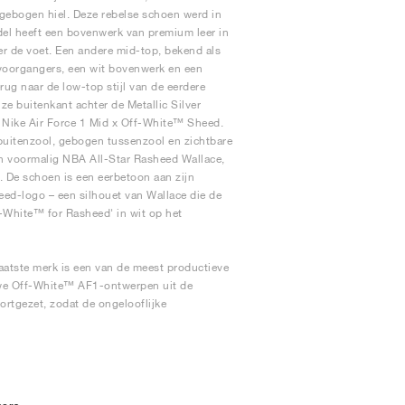
 gebogen hiel. Deze rebelse schoen werd in
del heeft een bovenwerk van premium leer in
er de voet. Een andere mid-top, bekend als
e voorgangers, een wit bovenwerk en een
rug naar de low-top stijl van de eerdere
e buitenkant achter de Metallic Silver
 Nike Air Force 1 Mid x Off-White™ Sheed.
 buitenzool, gebogen tussenzool en zichtbare
van voormalig NBA All-Star Rasheed Wallace,
e. De schoen is een eerbetoon aan zijn
eed-logo – een silhouet van Wallace die de
ff-White™ for Rasheed' in wit op het
atste merk is een van de meest productieve
uwe Off-White™ AF1-ontwerpen uit de
ortgezet, zodat de ongelooflijke