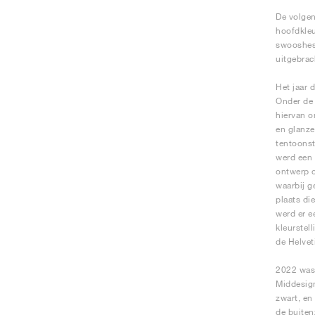
De volgen
hoofdkleu
swooshes,
uitgebrac
Het jaar 
Onder de 
hiervan o
en glanze
tentoonst
werd een 
ontwerp o
waarbij g
plaats di
werd er e
kleurstel
de Helvet
2022 was 
Middesig
zwart, en
de buiten