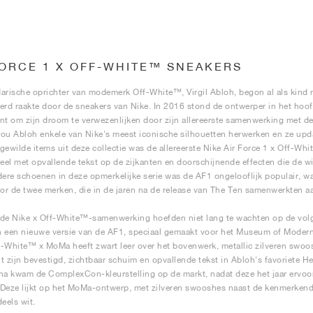
FORCE 1 X OFF-WHITE™ SNEAKERS
arische oprichter van modemerk Off-White™, Virgil Abloh, begon al als kind 
erd raakte door de sneakers van Nike. In 2016 stond de ontwerper in het hoo
nt om zijn droom te verwezenlijken door zijn allereerste samenwerking met 
ou Abloh enkele van Nike's meest iconische silhouetten herwerken en ze updat
gewilde items uit deze collectie was de allereerste Nike Air Force 1 x Off-Whi
neel met opvallende tekst op de zijkanten en doorschijnende effecten die de wi
dere schoenen in deze opmerkelijke serie was de AF1 ongelooflijk populair, 
r de twee merken, die in de jaren na de release van The Ten samenwerkten aan
de Nike x Off-White™-samenwerking hoefden niet lang te wachten op de volg
 een nieuwe versie van de AF1, speciaal gemaakt voor het Museum of Modern 
-White™ x MoMa heeft zwart leer over het bovenwerk, metallic zilveren swoos
t zijn bevestigd, zichtbaar schuim en opvallende tekst in Abloh's favoriete He
na kwam de ComplexCon-kleurstelling op de markt, nadat deze het jaar ervo
Deze lijkt op het MoMa-ontwerp, met zilveren swooshes naast de kenmerkende
deels wit.