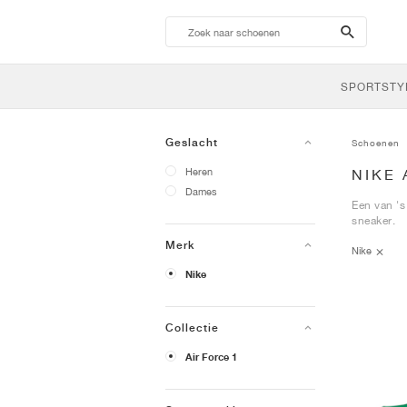
search-
btn
SPORTSTY
Geslacht
Schoenen
Heren
NIKE 
Dames
Een van 's
sneaker.
Merk
Nike
Nike
Collectie
Air Force 1