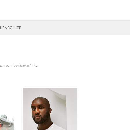
LF
ARCHIEF
aan een iconische Nike-