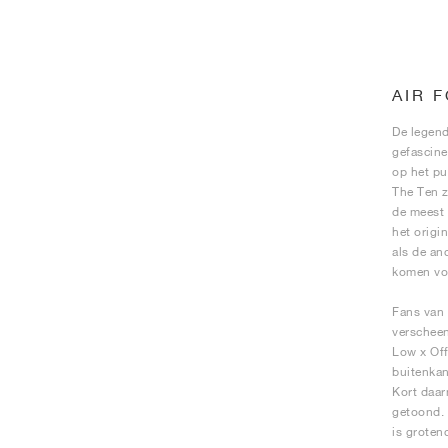
AIR 
De legend
gefascine
op het pu
The Ten z
de meest 
het origi
als de an
komen voo
Fans van 
verscheen
Low x Off
buitenkan
Kort daar
getoond. 
is groten