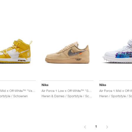
Nike
Nike
Air Force 1 Mid x Off-White™ "Varsity Maize"
Air Force 1 Low x Off-White™ "Sesame"
ortstyle / Schoenen
Heren & Dames / Sportstyle / Schoenen
Heren / Sportstyle / 
1