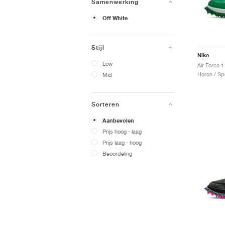
Samenwerking
Off White
Stijl
Nike
Low
Heren / Sp
Mid
Sorteren
Aanbevolen
Prijs hoog - laag
Prijs laag - hoog
Beoordeling