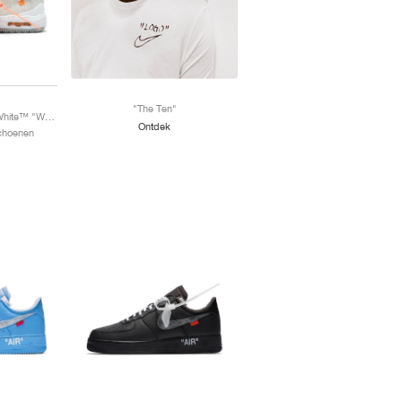
"The Ten"
Air Force 1 Mid x Off-White™ "White"
Ontdek
Schoenen