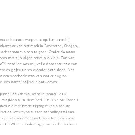
met schoenontwerpen te spelen, toen hij
fdkantoor van het merk in Beaverton, Oregon,
de schoenenreus aan te gaan. Onder de naam
en met zijn eigen artistieke visie. Een van
te™-sneaker: een stijlvolle deconstructie van
tte en grijze tinten eronder onthulden. Net
wat een voorbode was van wat er nog zou
 een aantal stijlvolle ontwerpen.
ende Off-Whites, want in januari 2018
Art (MoMa) in New York. De Nike Air Force 1
hes die met brede zigzagstiksels aan de
lvetica-lettertype tussen aanhalingstekens.
or op het evenement met dezelfde naam was
 Off-White-ritssluiting, maar de buitenkant