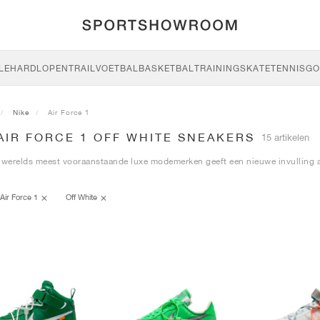
LE
HARDLOPEN
TRAIL
VOETBAL
BASKETBAL
TRAINING
SKATE
TENNIS
GO
Nike
Air Force 1
AIR FORCE 1 OFF WHITE SNEAKERS
15 artikelen
 werelds meest vooraanstaande luxe modemerken geeft een nieuwe invulling 
Air Force 1
Off White