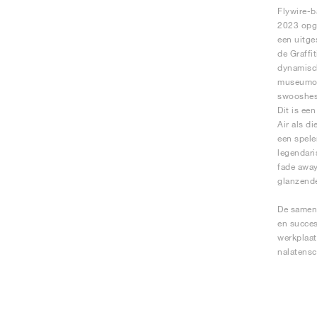
Flywire-b
2023 opge
een uitge
de Graffi
dynamisch
museumont
swooshes.
Dit is ee
Air als d
een spele
legendari
fade away
glanzend
De samenw
en succes
werkplaat
nalatensc