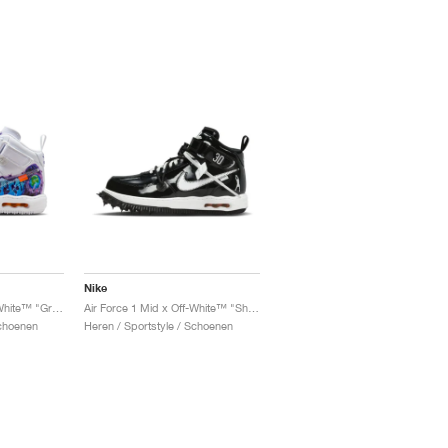
Nike
Air Force 1 Mid x Off-White™ "Graffiti"
Air Force 1 Mid x Off-White™ "Sheed"
Schoenen
Heren / Sportstyle / Schoenen