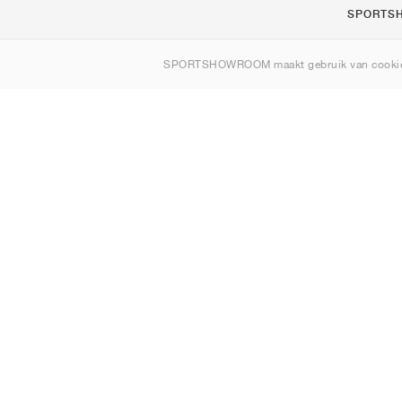
SPORTS
Over ons
SPORTSHOWROOM maakt gebruik van cookie
Contact
Sitemap