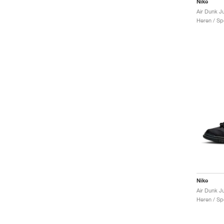
Nike
Heren / Sp
Nike
Air Dunk J
Heren / Sp