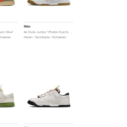
Nike
um Olive"
Air Dunk Jumbo "Photon Dust & Gum Light Brown"
Schoenen
Heren / Sportstyle / Schoenen