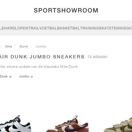
LE
HARDLOPEN
TRAIL
VOETBAL
BASKETBAL
TRAINING
SKATE
TENNIS
GO
Nike
Dunk
Jumbo
 AIR DUNK JUMBO SNEAKERS
14 artikelen
de, stoere update van de klassieke Nike Dunk.
Dunk
Jumbo