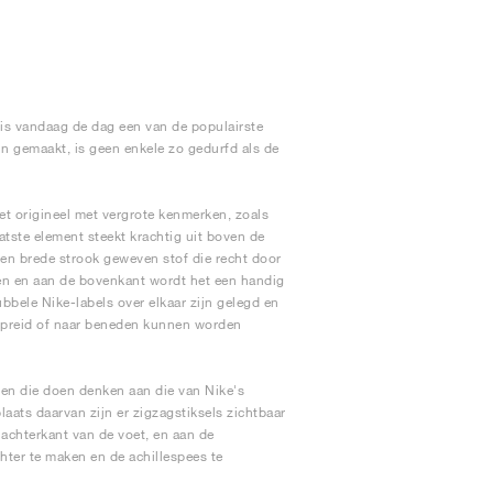
is vandaag de dag een van de populairste
ijn gemaakt, is geen enkele zo gedurfd als de
et origineel met vergrote kenmerken, zoals
atste element steekt krachtig uit boven de
en brede strook geweven stof die recht door
sen en aan de bovenkant wordt het een handig
dubbele Nike-labels over elkaar zijn gelegd en
espreid of naar beneden kunnen worden
en die doen denken aan die van Nike's
laats daarvan zijn er zigzagstiksels zichtbaar
 achterkant van de voet, en aan de
hter te maken en de achillespees te