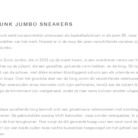
DUNK JUMBO SNEAKERS
unk werd oorspronkelijk ontworpen als basketbalschoen in de jaren 80, maar 
modellen van het merk. Hoewel er in de loop der jaren verschillende variaties z
 Jumbo.
ir Dunk Jumbo, die in 2023 op de markt kwam, is een overdreven versie van h
es op de zijkant, die een gewelfde, golvende vorm hebben, en de tong. Dit la
 van de schoen, met dikke stukken blootliggend schuim aan elk uiteinde en e
n loopt. Over het grootste deel van de tong vormt dit verschillende veterlus
. Aan weerszijden ervan bevinden zich rijen perforaties, terwijl aan de zijkant 
ngs de binnenrand zijn vastgenaaid, zodat ze naar wens kunnen worden uitg
eze opvallende tong bevindt zich een gloednieuw vetersysteem met koordog
enen. De gebruikelijke eyestay blijft behouden, maar zonder vetergaatjes. In p
p de hiel terugkomen. Hier zorgt de dik gevoerde kraag voor een rand rond de
t zijn aan beide zijden twee zachte kussentjes toegevoegd om het geheel zac
en.