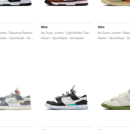
Nike
Nike
Jumbo "Reverse Panda"
Air Dunk Jumbo "Light British Tan"
Air Dunk Jumbo "Medi
Heren & Dames / Sportstyle / Schoenen
Heren / Sportstyle / Schoenen
Heren / Sportstyle / 