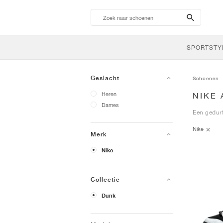
search-
btn
SPORTSTY
Geslacht
Schoenen
Heren
NIKE
Dames
Een gedurf
Nike
Merk
Nike
Collectie
Dunk