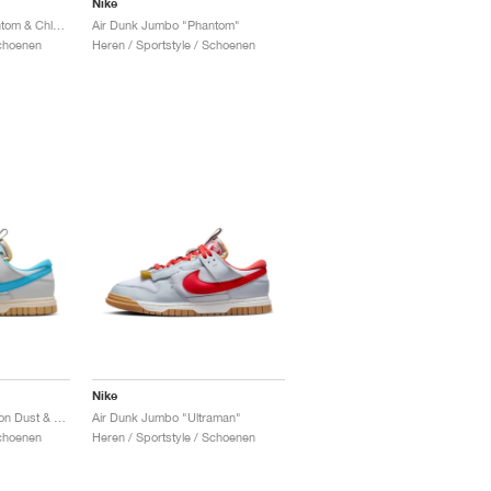
Nike
Air Dunk Jumbo "Phantom & Chlorophyll"
Air Dunk Jumbo "Phantom"
Schoenen
Heren / Sportstyle / Schoenen
Nike
Air Dunk Jumbo "Photon Dust & Baltic Blue"
Air Dunk Jumbo "Ultraman"
Schoenen
Heren / Sportstyle / Schoenen