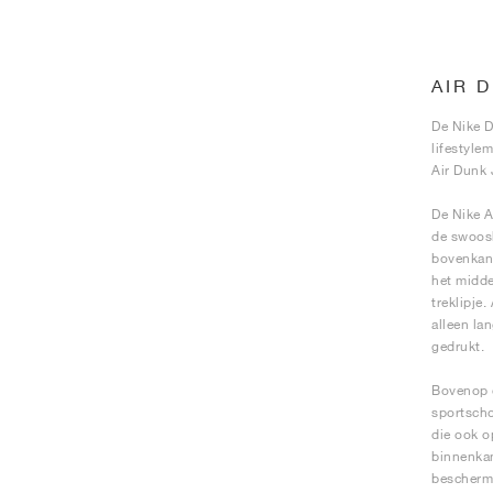
AIR 
De Nike D
lifestyle
Air Dunk
De Nike A
de swoosh
bovenkant
het midde
treklipje
alleen la
gedrukt.
Bovenop d
sportscho
die ook o
binnenkan
bescherm