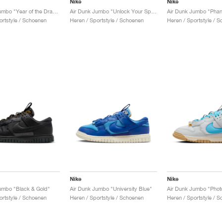
Nike
Nike
Air Dunk Jumbo "Year of the Dragon"
Air Dunk Jumbo "Unlock Your Space Panda"
ortstyle / Schoenen
Heren / Sportstyle / Schoenen
Heren / Sportstyle / 
Nike
Nike
umbo "Black & Gold"
Air Dunk Jumbo "University Blue"
ortstyle / Schoenen
Heren / Sportstyle / Schoenen
Heren / Sportstyle / 