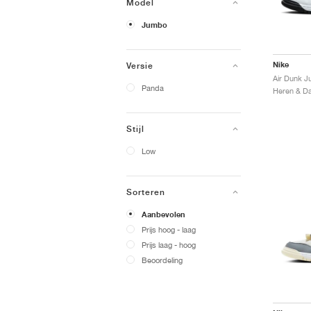
Model
Jumbo
Nike
Versie
Air Dunk 
Panda
Stijl
Low
Sorteren
Aanbevolen
Prijs hoog - laag
Prijs laag - hoog
Beoordeling