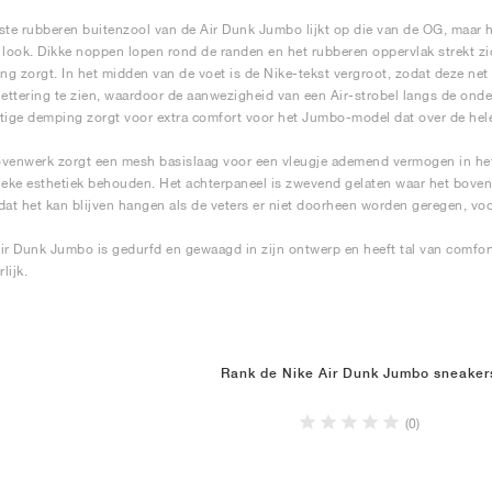
ste rubberen buitenzool van de Air Dunk Jumbo lijkt op die van de OG, maar h
 look. Dikke noppen lopen rond de randen en het rubberen oppervlak strekt zic
ing zorgt. In het midden van de voet is de Nike-tekst vergroot, zodat deze net 
lettering te zien, waardoor de aanwezigheid van een Air-strobel langs de ond
tige demping zorgt voor extra comfort voor het Jumbo-model dat over de hele
venwerk zorgt een mesh basislaag voor een vleugje ademend vermogen in het o
ieke esthetiek behouden. Het achterpaneel is zwevend gelaten waar het boven
dat het kan blijven hangen als de veters er niet doorheen worden geregen, voor
ir Dunk Jumbo is gedurfd en gewaagd in zijn ontwerp en heeft tal van comfortab
lijk.
Rank de Nike Air Dunk Jumbo sneaker
(0)