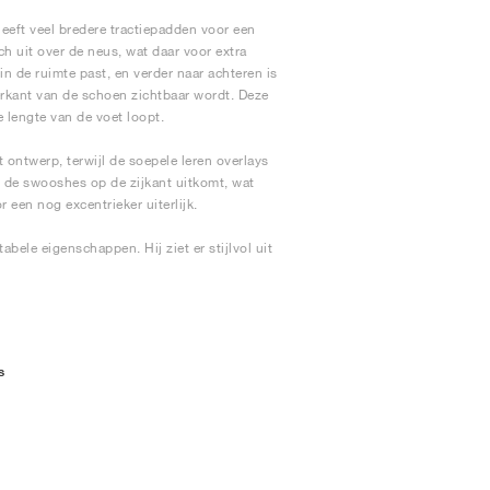
eeft veel bredere tractiepadden voor een
h uit over de neus, wat daar voor extra
in de ruimte past, en verder naar achteren is
erkant van de schoen zichtbaar wordt. Deze
 lengte van de voet loopt.
ntwerp, terwijl de soepele leren overlays
 de swooshes op de zijkant uitkomt, wat
 een nog excentrieker uiterlijk.
ele eigenschappen. Hij ziet er stijlvol uit
s