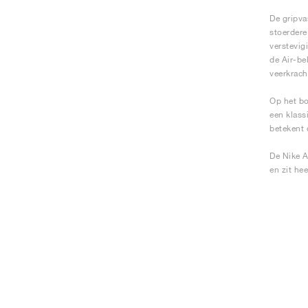
De gripva
stoerdere
verstevig
de Air-be
veerkrach
Op het bo
een klass
betekent 
De Nike A
en zit heer