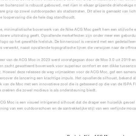
en buitenzool is robuust gebouwd, met rijen in elkaar grijpende driehoekige 
re grip op zowel outdoorpaden als stadsstraten. Dit alles is gemaakt van lic
e loopervaring die de hele dag standhoudt.
e, minimalistische bovenwerk van de Nike ACG Moc geeft hem een stijlvolle el
toere uitstraling geeft. Opvallende merkeffecten zijn onder meer een gebord
ogo op het gewelfde hielstuk. De binnenzool is versierd met een gedetaillee
is verwerkt, naast opvallende topografische lijnen die verwijzen naar de offro
eer van de ACG Moc in 2023 werd voorafgegaan door de Moc 3.0 uit 2019 en z
n zacht gewatteerd bovenwerk voor superieur comfort en een dikke tussenzo
t. Hoewel deze releases de weg vrijmaakten voor de ACG Moc, gaf een samen
rcover de lancering een krachtige impuls. Het opvallende silhouet, bekend a
 van de Moc met een innovatieve zool die is gebaseerd op die van de ISPA F
e creëren die zowel modieus is als ondersteuning biedt.
CG Moc is een visueel intrigerend silhouet dat de drager een huiselijk gevoel
ning van een outdoorschoen en de aantrekkelijke stijl van een verfijnde moca