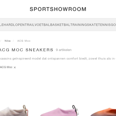
LE
HARDLOPEN
TRAIL
VOETBAL
BASKETBAL
TRAINING
SKATE
TENNIS
GO
Nike
ACG Moc
 ACG MOC SNEAKERS
9 artikelen
assins geïnspireerd model dat ontspannen comfort biedt, zowel thuis als in d
ACG Moc