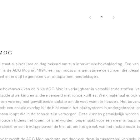
1
MOC
staat al sinds jaar en dag bekend om zijn innovatieve bovenkleding. Een van
n is de ACG Moc uit 1994, een op mocassins geïnspireerde schoen die ideaal i
el en in stijl te genieten van ontspannen hersteldagen.
e bovenwerk van de Nike ACG Moc is verkrijgbaar in verschillende stoffen, va
ladde afwerking en andere versierd met ronde kuiltjes. Welk materiaal er ook 
een voering met gewatteerde isolatie om de voet warm te houden. Het boven
eeft een enkele overlay bij de hiel waarin het sluitsysteem is ondergebracht: 
ussen loopt die in de schoen zijn verborgen. Deze kunnen gemakkelijk worden
 houden tijdens het lopen, of snel worden losgemaakt voor een meer ontspanne
e steekt er een treklipje boven de hiel uit om het gemak van het instapmodel t
voet wordt de ACG Moc ondersteund door een drop-in tussenzool van schuim d