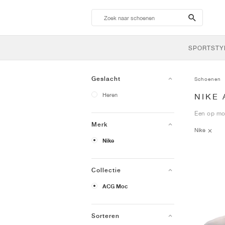
search-
btn
SPORTSTY
Geslacht
Schoenen
Heren
NIKE
Een op moc
Merk
Nike
Nike
Collectie
ACG Moc
Sorteren