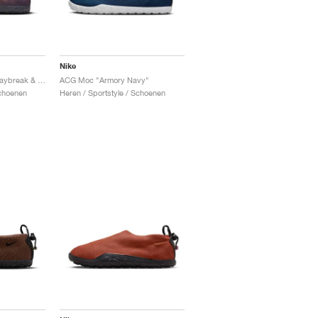
Nike
ACG Moc Premium "Daybreak & Safety Orange"
ACG Moc "Armory Navy"
Schoenen
Heren / Sportstyle / Schoenen