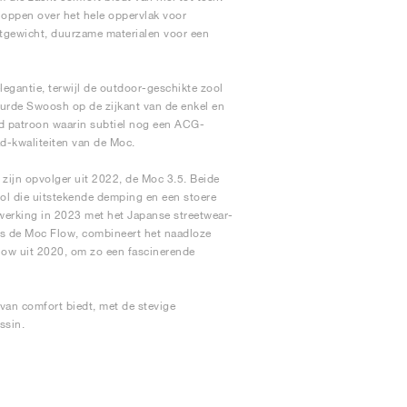
noppen over het hele oppervlak voor
htgewicht, duurzame materialen voor een
egantie, terwijl de outdoor-geschikte zool
uurde Swoosh op de zijkant van de enkel en
rd patroon waarin subtiel nog een ACG-
ad-kwaliteiten van de Moc.
ijn opvolger uit 2022, de Moc 3.5. Beide
ol die uitstekende demping en een stoere
werking in 2023 met het Japanse streetwear-
ls de Moc Flow, combineert het naadloze
low uit 2020, om zo een fascinerende
 van comfort biedt, met de stevige
ssin.