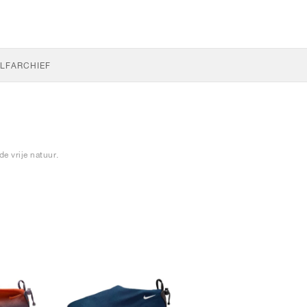
LF
ARCHIEF
e vrije natuur.