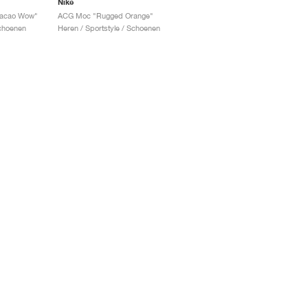
Nike
acao Wow"
ACG Moc "Rugged Orange"
Schoenen
Heren / Sportstyle / Schoenen