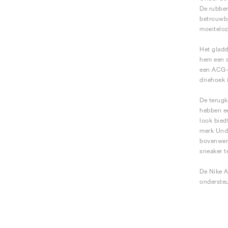
De rubber
betrouwba
moeiteloz
Het gladd
hem een s
een ACG-l
driehoek 
De terugk
hebben ee
look bied
merk Unde
bovenwerk
sneaker t
De Nike A
ondersteu