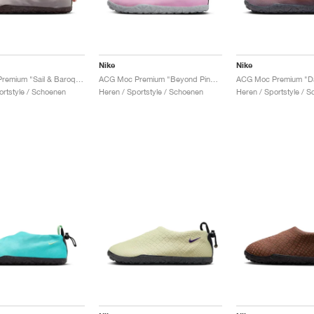
Nike
Nike
ACG Moc Premium "Sail & Baroque Brown"
ACG Moc Premium "Beyond Pink & Photon Dust"
ortstyle / Schoenen
Heren / Sportstyle / Schoenen
Heren / Sportstyle / 