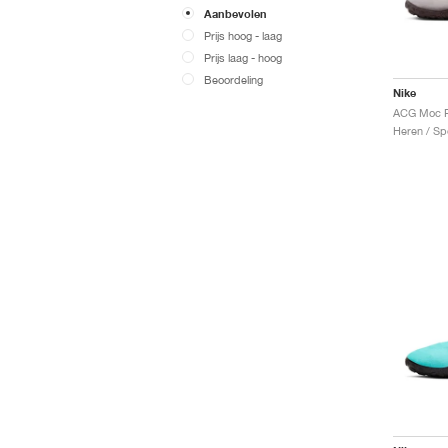
Aanbevolen
Prijs hoog - laag
Prijs laag - hoog
Beoordeling
Nike
Heren / Sp