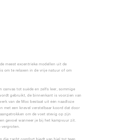
 de meest excentrieke modellen uit de
s om te relaxen in de vrije natuur of om
n canvas tot suède en zelfs leer, sommige
wordt gebruikt, de binnenkant is voorzien van
werk van de Moc bestaat uit één naadloze
een met een knevel verstelbaar koord dat door
 aangetrokken om de voet stevig op zijn
n gevoel wanneer je bij het kampvuur zit.
e vergroten.
ie zacht comfort biedt van hiel tot teen.