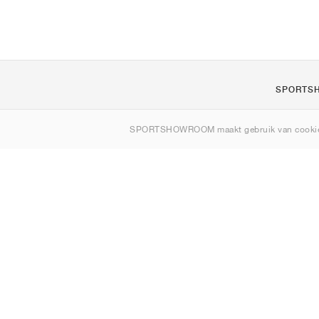
SPORTS
Over ons
SPORTSHOWROOM maakt gebruik van cookie
Contact
Sitemap