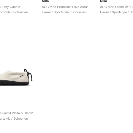
Nike
Nike
Dusty Cactus"
ACG Moc Premium "Olive Aura"
ACG Moc Premium "C
ortstyle / Schoenen
Heren / Sportstyle / Schoenen
Heren / Sportstyle / 
Summit White & Black"
ortstyle / Schoenen