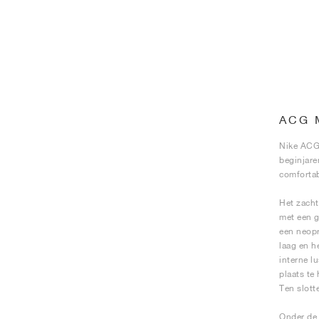
ACG 
Nike ACG 
beginjare
comfortab
Het zacht
met een g
een neopr
laag en h
interne l
plaats te
Ten slott
Onder de 