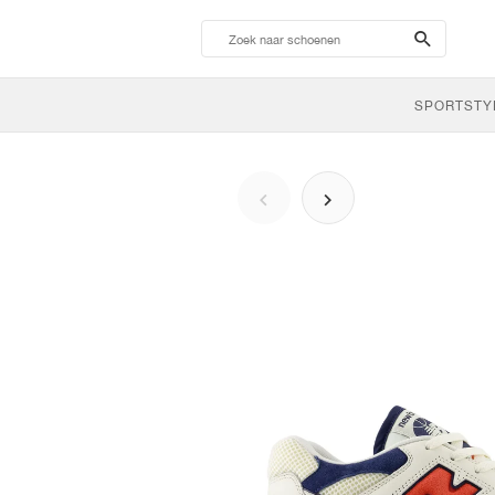
search-
btn
SPORTSTY