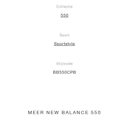
Collectie
550
Sport
Sportstyle
Stijlcode
BB550CPB
MEER NEW BALANCE 550