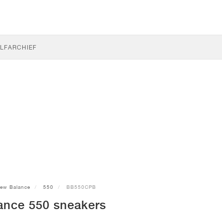
LF
ARCHIEF
ew Balance
550
BB550CPB
ance 550 sneakers