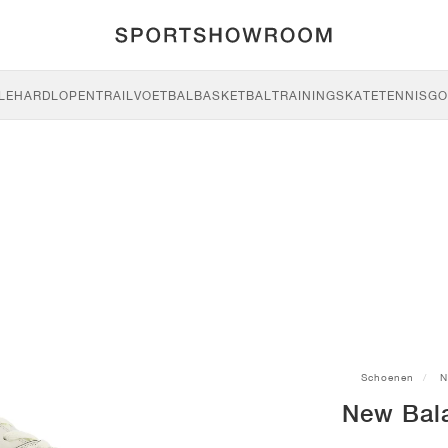
LE
HARDLOPEN
TRAIL
VOETBAL
BASKETBAL
TRAINING
SKATE
TENNIS
GO
Schoenen
N
New Bal