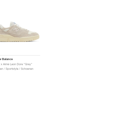
w Balance
 x Aimé Leon Dore "Grey"
en / Sportstyle / Schoenen