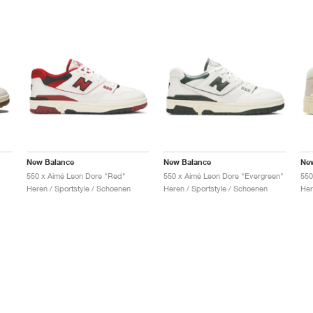
New Balance
New Balance
Ne
550 x Aimé Leon Dore "Red"
550 x Aimé Leon Dore "Evergreen"
550
Heren / Sportstyle / Schoenen
Heren / Sportstyle / Schoenen
Her