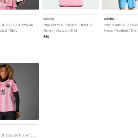
adidas
adidas
Inter Miami CF 2025/26 Home Authentic "Easy Pink & Black"
Inter Miami CF 2024/25 Home "Easy Pink"
tbal / Shirt
Heren / Voetbal / Shirt
Heren / Voetbal / Shirt
€50
Inter Miami CF 2025/26 Home "Easy Pink"