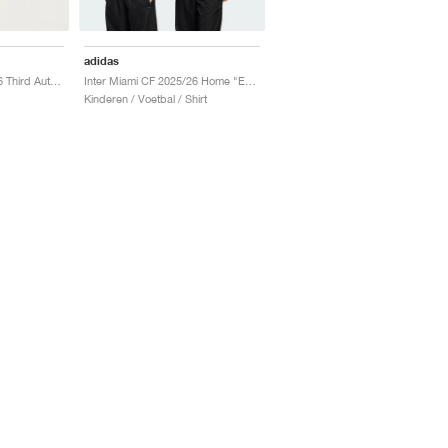
adidas
Inter Miami CF 2025/26 Third Authentic "Semi Blue Burst"
Inter Miami CF 2025/26 Home "Easy Pink"
Kinderen / Voetbal / Shirt