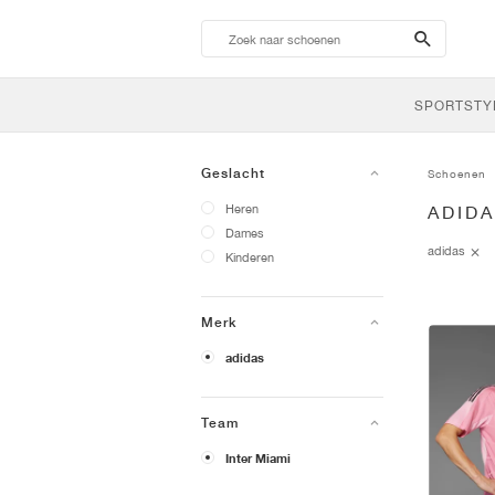
search-
btn
SPORTSTY
Geslacht
Schoenen
Heren
ADIDA
Dames
adidas
Kinderen
Merk
adidas
Team
Inter Miami