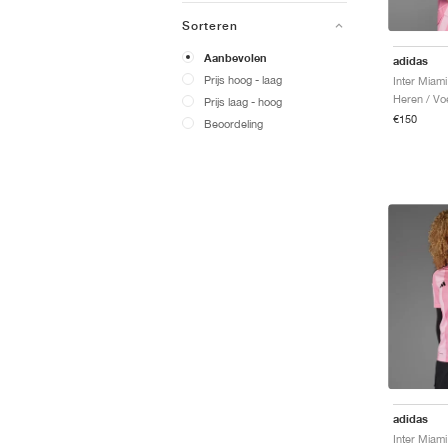
Sorteren
Aanbevolen
adidas
Prijs hoog - laag
Heren / Voe
Prijs laag - hoog
€150
Beoordeling
adidas