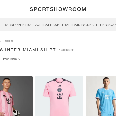
LE
HARDLOPEN
TRAIL
VOETBAL
BASKETBAL
TRAINING
SKATE
TENNIS
GO
adidas
S INTER MIAMI SHIRT
5 artikelen
Inter Miami