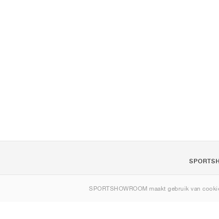
SPORTS
Over ons
SPORTSHOWROOM maakt gebruik van cookie
Contact
Sitemap