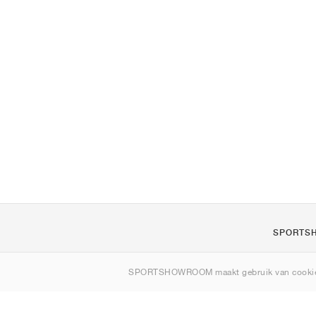
SPORTS
Over ons
SPORTSHOWROOM maakt gebruik van cookie
Contact
Sitemap