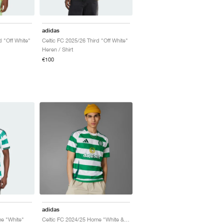
adidas
d "Off White"
Celtic FC 2025/26 Third "Off White"
Heren / Shirt
€100
adidas
e "White"
Celtic FC 2024/25 Home "White & Green"