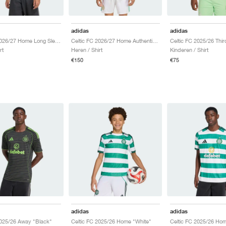
adidas
adidas
Celtic FC 2026/27 Home Long Sleeve "White"
Celtic FC 2026/27 Home Authentic "White"
Celtic FC 2025/26 Thir
rt
Heren / Shirt
Kinderen / Shirt
€150
€75
adidas
adidas
2025/26 Away "Black"
Celtic FC 2025/26 Home "White"
Celtic FC 2025/26 Hom