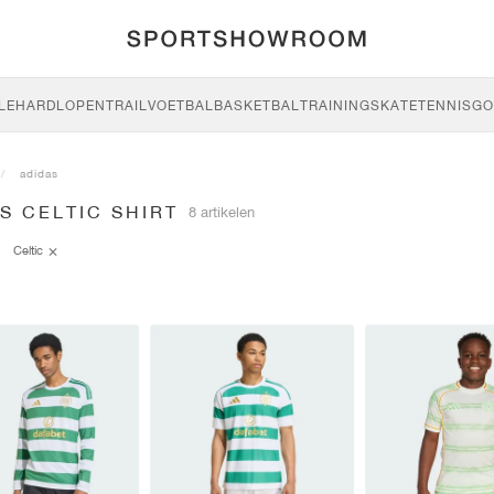
LE
HARDLOPEN
TRAIL
VOETBAL
BASKETBAL
TRAINING
SKATE
TENNIS
GO
adidas
S CELTIC SHIRT
8 artikelen
Celtic