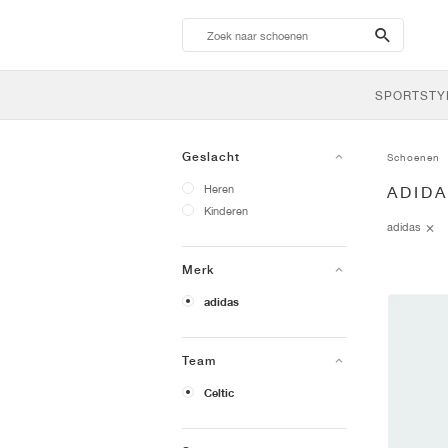
search-
btn
SPORTSTY
Geslacht
Schoenen
Heren
ADIDA
Kinderen
adidas
Merk
adidas
Team
Celtic