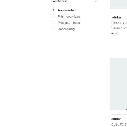
Sorteren
Aanbevolen
Prijs hoog - laag
adidas
Prijs laag - hoog
Heren / Shi
Beoordeling
€110
adidas
Celtic FC 