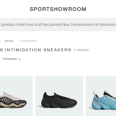
LE
HARDLOPEN
TRAIL
VOETBAL
BASKETBAL
TRAINING
SKATE
TENNIS
GO
adidas
Intimidation
S INTIMIDATION SNEAKERS
4 artikelen
Intimidation