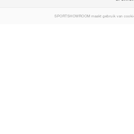
Over ons
SPORTSHOWROOM maakt gebruik van cookie
Contact
Sitemap
Nederland