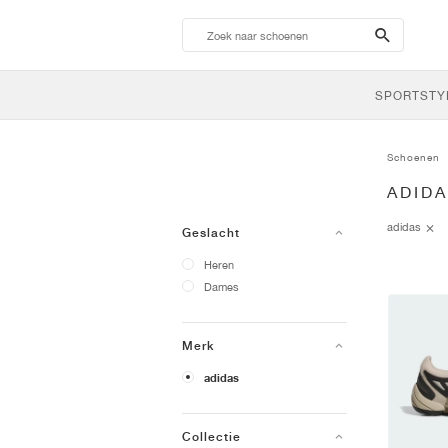
search-
btn
SPORTSTY
Schoenen
ADIDA
adidas
Geslacht
Heren
Dames
Merk
adidas
Collectie