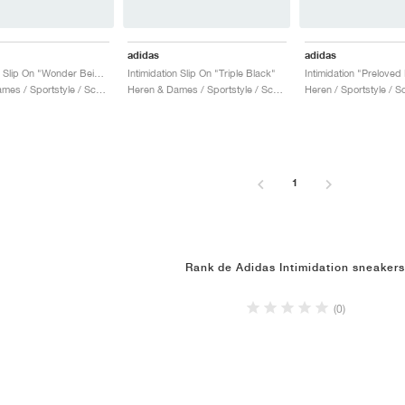
adidas
adidas
Intimidation Slip On "Wonder Beige & Core Black"
Intimidation Slip On "Triple Black"
Intimidation "Preloved
Heren & Dames / Sportstyle / Schoenen
Heren & Dames / Sportstyle / Schoenen
Heren / Sportstyle / 
1
Rank de Adidas Intimidation sneakers
(0)