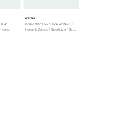
adidas
 Blue"
Intimidation Low "Core White & Royal Blue"
Schoenen
Heren & Dames / Sportstyle / Schoenen