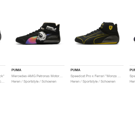
PUMA
PUMA
PU
ck"
Mercedes-AMG Petronas Motorsport Speedcat Pro x Mad Dog Jones "Miami"
Speedcat Pro x Ferrari "Monza Motorsport"
Heren & Dames / Sportstyle / Schoenen
Heren / Sportstyle / Schoenen
Heren / Sportstyle / Schoenen