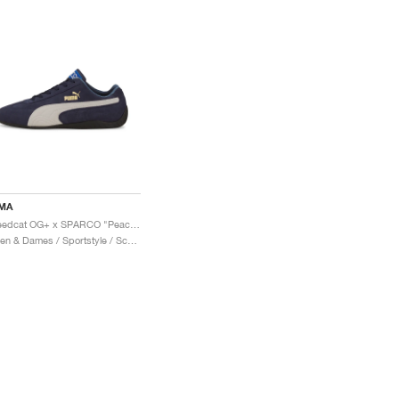
MA
Speedcat OG+ x SPARCO "Peacoat"
Heren & Dames / Sportstyle / Schoenen