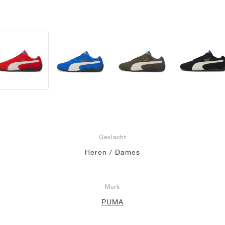
Geslacht
Heren / Dames
Merk
PUMA