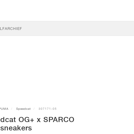
LF
ARCHIEF
PUMA
Speedcat
307171-05
dcat OG+ x SPARCO
sneakers