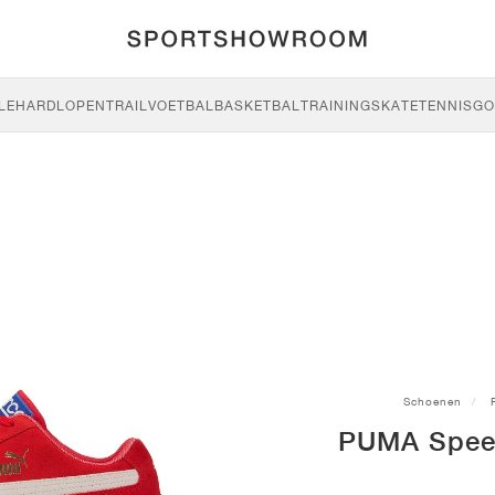
LE
HARDLOPEN
TRAIL
VOETBAL
BASKETBAL
TRAINING
SKATE
TENNIS
GO
Schoenen
PUMA Spee