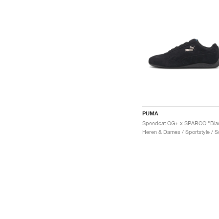
PUMA
Speedcat OG+ x SPARCO "Bla