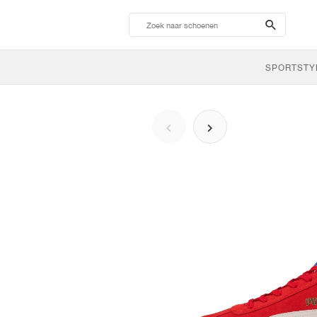
search-
btn
SPORTSTY