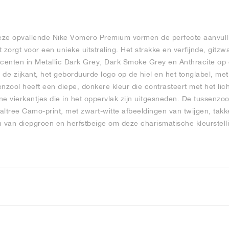
deze opvallende Nike Vomero Premium vormen de perfecte aanvull
 zorgt voor een unieke uitstraling. Het strakke en verfijnde, gitz
ccenten in Metallic Dark Grey, Dark Smoke Grey en Anthracite op d
 zijkant, het geborduurde logo op de hiel en het tonglabel, met zi
nzool heeft een diepe, donkere kleur die contrasteert met het lic
ine vierkantjes die in het oppervlak zijn uitgesneden. De tussenzoo
altree Camo-print, met zwart-witte afbeeldingen van twijgen, takk
van diepgroen en herfstbeige om deze charismatische kleurstelli