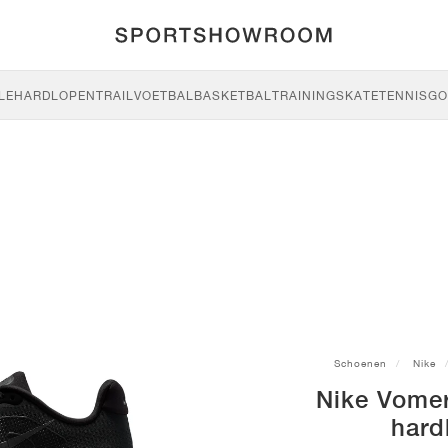
LE
HARDLOPEN
TRAIL
VOETBAL
BASKETBAL
TRAINING
SKATE
TENNIS
GO
Schoenen
Nike
Nike Vome
hard