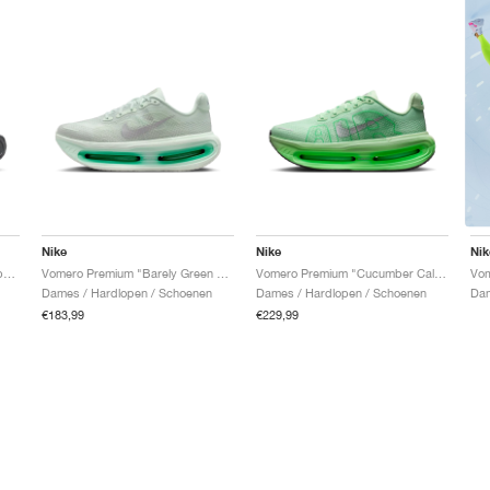
Nike
Nike
Nik
Vomero Premium "Black & Sapphire"
Vomero Premium "Barely Green & Light Silver"
Vomero Premium "Cucumber Calm & Illusion Green"
Vom
Dames / Hardlopen / Schoenen
Dames / Hardlopen / Schoenen
Dam
€183,99
€229,99