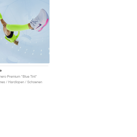
e
ero Premium "Blue Tint"
es / Hardlopen / Schoenen