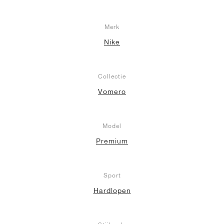
Merk
Nike
Collectie
Vomero
Model
Premium
Sport
Hardlopen