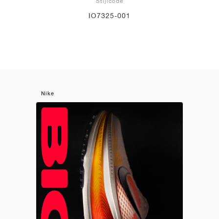
Stijlcode
IO7325-001
Nike