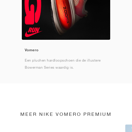
Vomero
Een pluchen hardloopschoen die de illustere
Bowerman Series waardig is.
MEER NIKE VOMERO PREMIUM