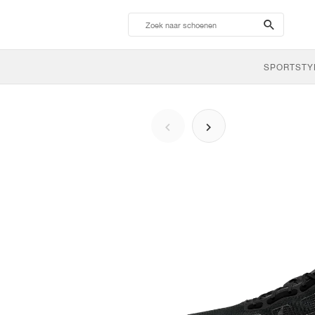
search-
btn
SPORTSTY