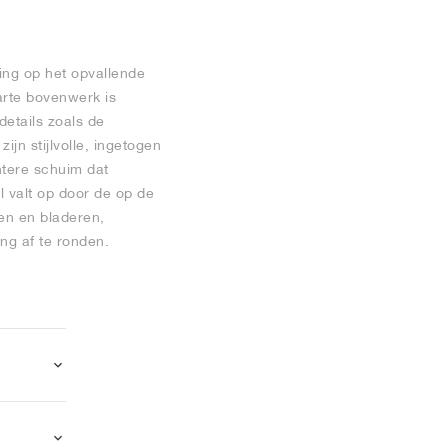
ing op het opvallende
warte bovenwerk is
etails zoals de
jn stijlvolle, ingetogen
htere schuim dat
l valt op door de op de
en en bladeren,
ng af te ronden.