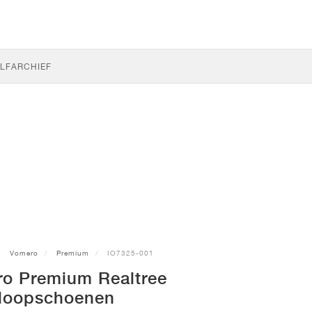
LF
ARCHIEF
Vomero
Premium
IO7325-001
ro Premium Realtree
loopschoenen