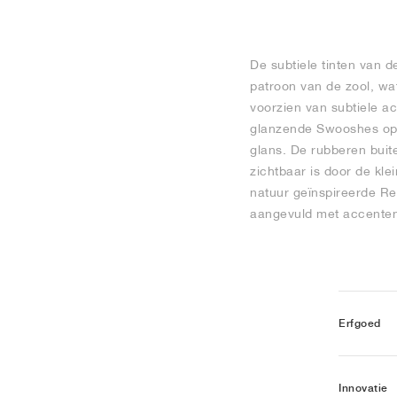
De subtiele tinten van 
patroon van de zool, wat
voorzien van subtiele a
glanzende Swooshes op de
glans. De rubberen buite
zichtbaar is door de kle
natuur geïnspireerde Re
aangevuld met accenten 
Erfgoed
Innovatie