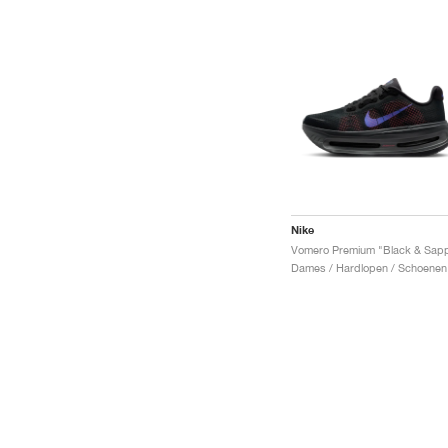
Nike
Dames / Hardlopen / Schoenen