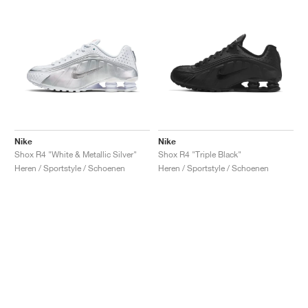
Nike
Nike
Shox R4 "White & Metallic Silver"
Shox R4 "Triple Black"
Heren / Sportstyle / Schoenen
Heren / Sportstyle / Schoenen