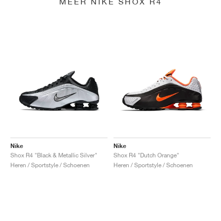
MEER NIKE SHOX R4
Nike
Nike
Shox R4 "Black & Metallic Silver"
Shox R4 "Dutch Orange"
Heren / Sportstyle / Schoenen
Heren / Sportstyle / Schoenen