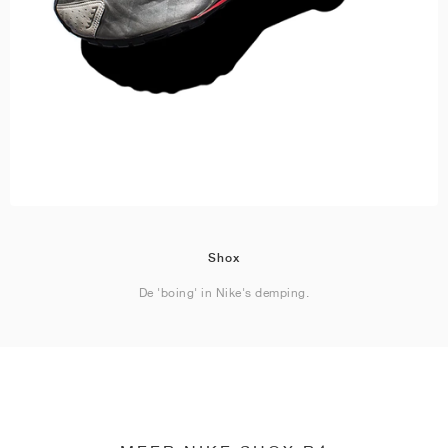
Shox
De 'boing' in Nike's demping.