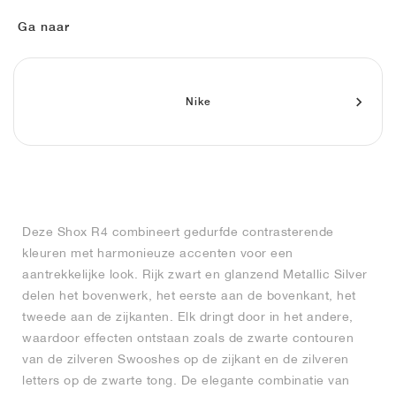
FIELD GENERAL
CRAZE
ADIRACER
MULE
471
GEL-CUMULUS 16
G.T. CUT
FORCE 58
TEKKIRA CUP
508
JORDAN
Ga naar
KILLSHOT 2
MOTO 2K
ITALIA
LEGACY 312
ALLERDALE
G.T. FUTURE
PS8
ALOHA SUPER
600
TOTAL 90
PHENOMENA
FORUM
JUMPMAN JACK
2000
VERTEBRAE
808
Nike
AVA ROVER
1000
HAMBURG
204L
AIR MAX 95
933
MIND
860V2
Deze Shox R4 combineert gedurfde contrasterende
AIR RIFT
kleuren met harmonieuze accenten voor een
aantrekkelijke look. Rijk zwart en glanzend Metallic Silver
delen het bovenwerk, het eerste aan de bovenkant, het
tweede aan de zijkanten. Elk dringt door in het andere,
waardoor effecten ontstaan zoals de zwarte contouren
van de zilveren Swooshes op de zijkant en de zilveren
letters op de zwarte tong. De elegante combinatie van