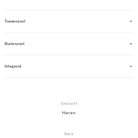
Tussenzool
Buitenzool
Inlegzool
Geslacht
Heren
Merk