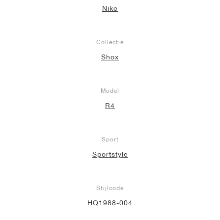
Nike
Collectie
Shox
Model
R4
Sport
Sportstyle
Stijlcode
HQ1988-004