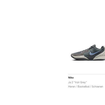
Nike
Ja 2 "Iron Grey"
Heren / Basketbal / Schoenen