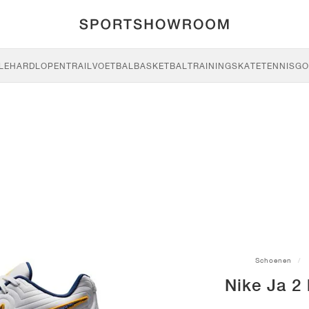
LE
HARDLOPEN
TRAIL
VOETBAL
BASKETBAL
TRAINING
SKATE
TENNIS
GO
Schoenen
Nike Ja 2