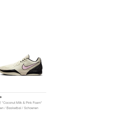
e
2 "Coconut Milk & Pink Foam"
en / Basketbal / Schoenen