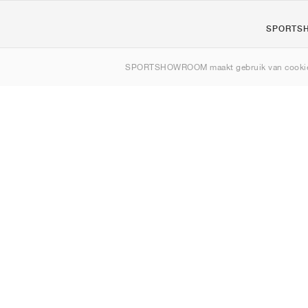
SPORTS
Over ons
SPORTSHOWROOM maakt gebruik van cookie
Contact
Sitemap