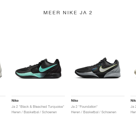
MEER NIKE JA 2
Nike
Nike
Nik
Ja 2 "Black & Bleached Turquoise"
Ja 2 "Foundation"
Ja 
Heren / Basketbal / Schoenen
Heren / Basketbal / Schoenen
Her