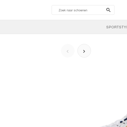
search-
btn
SPORTSTY