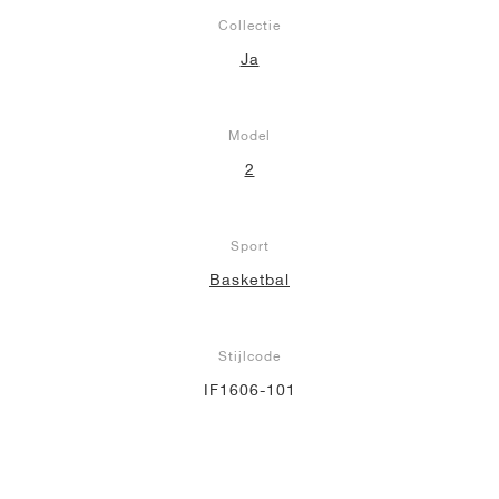
Collectie
Ja
Model
2
Sport
Basketbal
Stijlcode
IF1606-101