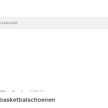
LF
ARCHIEF
Nike
Ja
2
IF1606-101
 basketbalschoenen