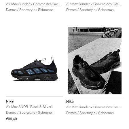
Air Max Sunder x Comme des Garçons Homme Plus "White & Black"
Air Max Sunder x Comme des Garçons Homme Plus "White"
Dames / Sportstyle / Schoenen
Dames / Sportstyle / Schoenen
Nike
Nike
Air Max SNDR "Black & Silver"
Air Max Sunder x Comme des Garçons Homme Plus "Black"
Dames / Sportstyle / Schoenen
Dames / Sportstyle / Schoenen
€99,49