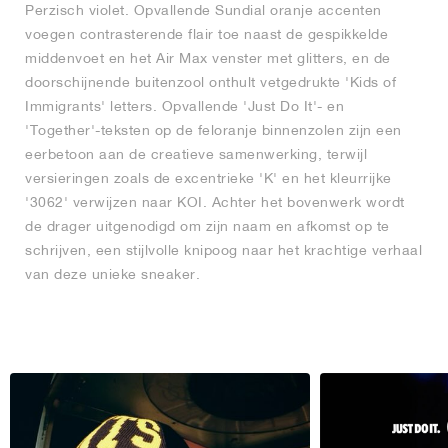
Perzisch violet. Opvallende Sundial oranje accenten
voegen contrasterende flair toe naast de gespikkelde
middenvoet en het Air Max venster met glitters, en de
doorschijnende buitenzool onthult vetgedrukte 'Kids of
Immigrants' letters. Opvallende 'Just Do It'- en
'Together'-teksten op de feloranje binnenzolen zijn een
eerbetoon aan de creatieve samenwerking, terwijl
versieringen zoals de excentrieke 'K' en het kleurrijke
'3062' verwijzen naar KOI. Achter het bovenwerk wordt
de drager uitgenodigd om zijn naam en afkomst op te
schrijven, een stijlvolle knipoog naar het krachtige verhaal
van deze unieke sneaker.