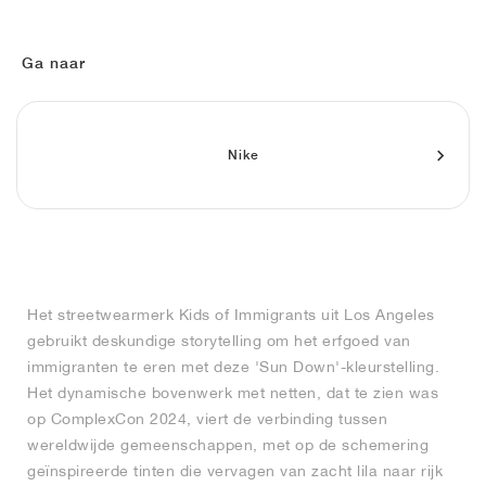
FIELD GENERAL
CRAZE
ADIRACER
MULE
471
GEL-CUMULUS 16
G.T. CUT
FORCE 58
TEKKIRA CUP
508
JORDAN
KILLSHOT 2
MOTO 2K
ITALIA
LEGACY 312
ALLERDALE
G.T. FUTURE
PS8
ALOHA SUPER
600
Ga naar
TOTAL 90
PHENOMENA
FORUM
JUMPMAN JACK
2000
VERTEBRAE
808
Nike
AVA ROVER
1000
HAMBURG
204L
AIR MAX 95
933
MIND
860V2
AIR RIFT
Het streetwearmerk Kids of Immigrants uit Los Angeles
gebruikt deskundige storytelling om het erfgoed van
immigranten te eren met deze 'Sun Down'-kleurstelling.
Het dynamische bovenwerk met netten, dat te zien was
op ComplexCon 2024, viert de verbinding tussen
wereldwijde gemeenschappen, met op de schemering
geïnspireerde tinten die vervagen van zacht lila naar rijk