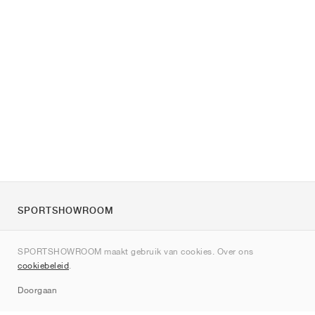
SPORTSHOWROOM
Over ons
SPORTSHOWROOM maakt gebruik van cookies. Over ons
Contact
cookiebeleid
.
Sitemap
Doorgaan