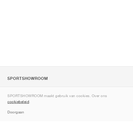
SPORTSHOWROOM
Over ons
SPORTSHOWROOM maakt gebruik van cookies. Over ons
Contact
cookiebeleid
.
Sitemap
Doorgaan
Merken