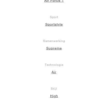
Air Force 1
Sport
Sportstyle
Samenwerking
Supreme
Technologie
Air
Stijl
High