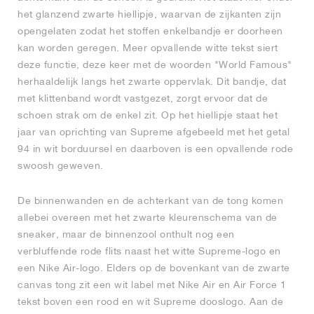
het glanzend zwarte hiellipje, waarvan de zijkanten zijn
opengelaten zodat het stoffen enkelbandje er doorheen
kan worden geregen. Meer opvallende witte tekst siert
deze functie, deze keer met de woorden "World Famous"
herhaaldelijk langs het zwarte oppervlak. Dit bandje, dat
met klittenband wordt vastgezet, zorgt ervoor dat de
schoen strak om de enkel zit. Op het hiellipje staat het
jaar van oprichting van Supreme afgebeeld met het getal
94 in wit borduursel en daarboven is een opvallende rode
swoosh geweven.
De binnenwanden en de achterkant van de tong komen
allebei overeen met het zwarte kleurenschema van de
sneaker, maar de binnenzool onthult nog een
verbluffende rode flits naast het witte Supreme-logo en
een Nike Air-logo. Elders op de bovenkant van de zwarte
canvas tong zit een wit label met Nike Air en Air Force 1
tekst boven een rood en wit Supreme dooslogo. Aan de