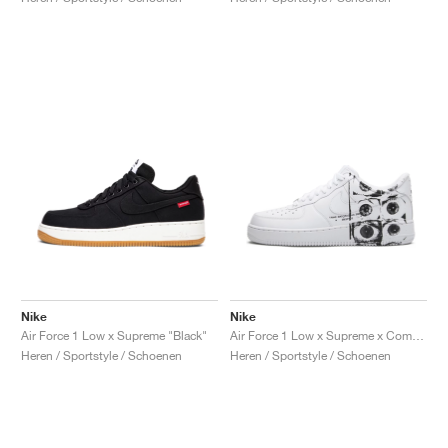
Nike
Nike
Air Force 1 Low x Supreme "Black"
Air Force 1 Low x Supreme x Comme Des Garçons "Eyes"
Heren / Sportstyle / Schoenen
Heren / Sportstyle / Schoenen