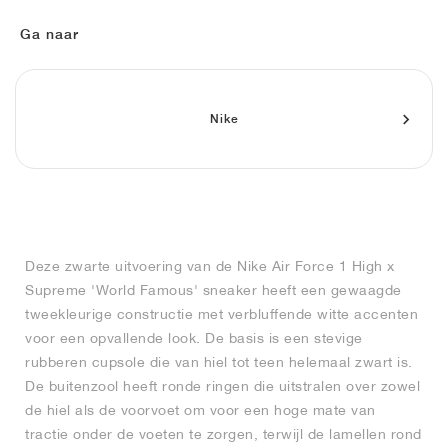
FIELD GENERAL
CRAZE
ADIRACER
MULE
471
GEL-CUMULUS 16
G.T. CUT
FORCE 58
TEKKIRA CUP
508
JORDAN
Ga naar
KILLSHOT 2
MOTO 2K
ITALIA
LEGACY 312
ALLERDALE
G.T. FUTURE
PS8
ALOHA SUPER
600
TOTAL 90
PHENOMENA
FORUM
JUMPMAN JACK
2000
VERTEBRAE
808
Nike
AVA ROVER
1000
HAMBURG
204L
AIR MAX 95
933
MIND
860V2
Deze zwarte uitvoering van de Nike Air Force 1 High x
AIR RIFT
Supreme 'World Famous' sneaker heeft een gewaagde
tweekleurige constructie met verbluffende witte accenten
voor een opvallende look. De basis is een stevige
rubberen cupsole die van hiel tot teen helemaal zwart is.
De buitenzool heeft ronde ringen die uitstralen over zowel
de hiel als de voorvoet om voor een hoge mate van
tractie onder de voeten te zorgen, terwijl de lamellen rond