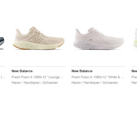
New Balance
New Balance
Ne
Fresh Foam X 1080v12 "Vintage Indigo & Pineapple"
Fresh Foam X 1080v12 "Lounge Around"
Fresh Foam X 1080v12 "White & Arctic Fox"
Heren / Hardlopen / Schoenen
Heren / Hardlopen / Schoenen
Her