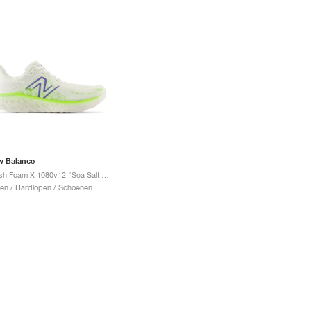
w Balance
Fresh Foam X 1080v12 "Sea Salt & Electric Indigo"
en / Hardlopen / Schoenen