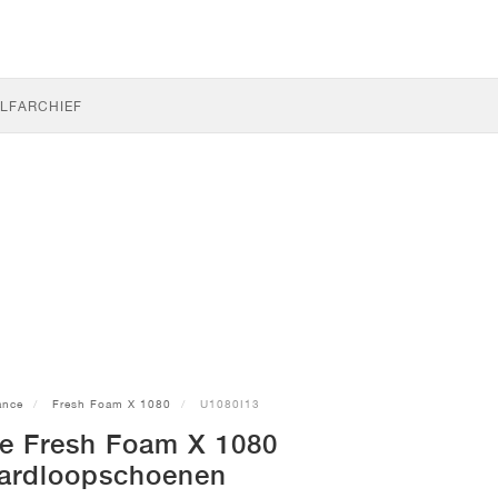
LF
ARCHIEF
ance
Fresh Foam X 1080
U1080I13
e Fresh Foam X 1080
 hardloopschoenen