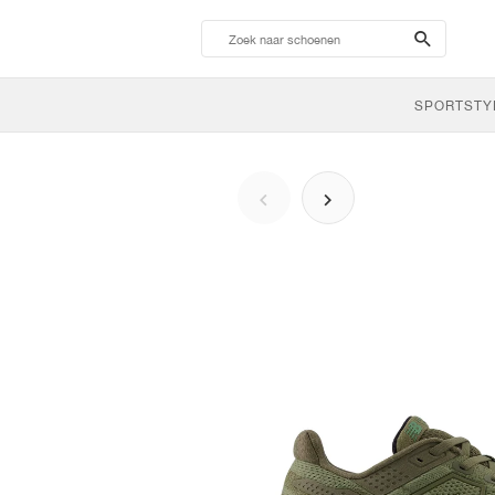
search-
btn
SPORTSTY