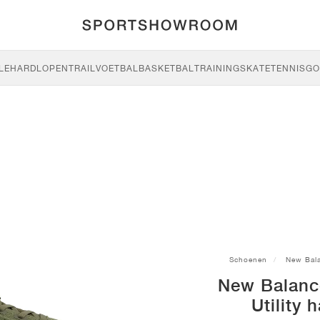
LE
HARDLOPEN
TRAIL
VOETBAL
BASKETBAL
TRAINING
SKATE
TENNIS
GO
Schoenen
New Bal
New Balanc
Utility