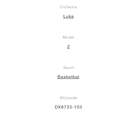
Collectie
Luka
Model
2
Sport
Basketbal
Stijlcode
DX8733-103