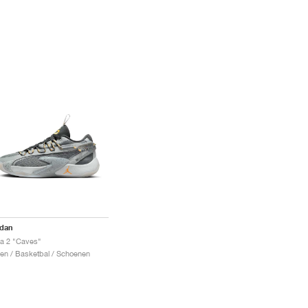
rdan
a 2 "Caves"
en / Basketbal / Schoenen