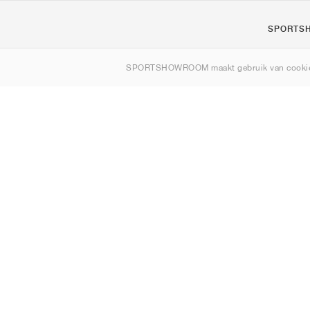
SPORTS
Over ons
SPORTSHOWROOM maakt gebruik van cookie
Contact
Sitemap