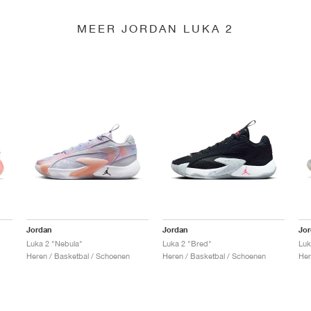
MEER JORDAN LUKA 2
Jordan
Jordan
Jo
Luka 2 "Nebula"
Luka 2 "Bred"
Luk
Heren / Basketbal / Schoenen
Heren / Basketbal / Schoenen
Her