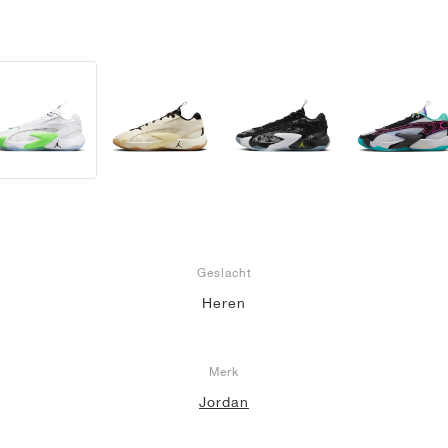
Geslacht
Heren
Merk
Jordan