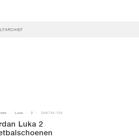
LF
ARCHIEF
rdan
Luka
2
DX8733-103
rdan Luka 2
etbalschoenen