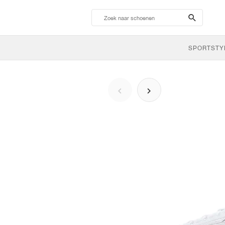
search-
btn
SPORTSTY