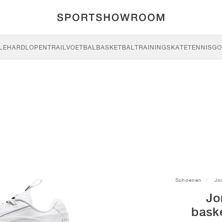
LE
HARDLOPEN
TRAIL
VOETBAL
BASKETBAL
TRAINING
SKATE
TENNIS
GO
Schoenen
Jo
Jo
bask