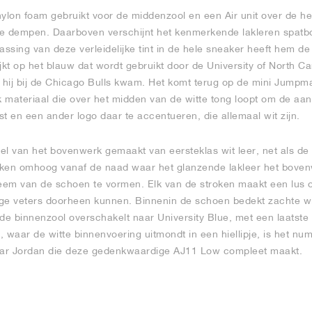
ylon foam gebruikt voor de middenzool en een Air unit over de hel
e dempen. Daarboven verschijnt het kenmerkende lakleren spatbo
assing van deze verleidelijke tint in de hele sneaker heeft hem 
jkt op het blauw dat wordt gebruikt door de University of North Ca
hij bij de Chicago Bulls kwam. Het komt terug op de mini Jumpman
 materiaal die over het midden van de witte tong loopt om de aa
 en een ander logo daar te accentueren, die allemaal wit zijn.
eel van het bovenwerk gemaakt van eersteklas wit leer, net als de
eiken omhoog vanaf de naad waar het glanzende lakleer het bove
teem van de schoen te vormen. Elk van de stroken maakt een lus
ge veters doorheen kunnen. Binnenin de schoen bedekt zachte wit
e binnenzool overschakelt naar University Blue, met een laatste
 waar de witte binnenvoering uitmondt in een hiellipje, is het nu
naar Jordan die deze gedenkwaardige AJ11 Low compleet maakt.