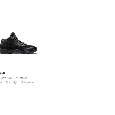
rdan
Retro Low IE "Referee"
en / Sportstyle / Schoenen