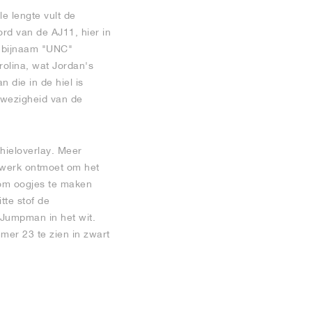
e lengte vult de
rd van de AJ11, hier in
de bijnaam "UNC"
rolina, wat Jordan's
 die in de hiel is
nwezigheid van de
 hieloverlay. Meer
nwerk ontmoet om het
 om oogjes te maken
te stof de
 Jumpman in het wit.
mmer 23 te zien in zwart