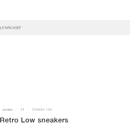
LF
ARCHIEF
Jordan
11
528895-106
 Retro Low sneakers