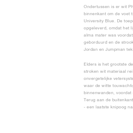
Ondertussen is er wit Ph
binnenkant om de voet t
University Blue. De toep
opgeleverd, omdat het li
alma mater was voordat 
geborduurd en de strook
Jordan en Jumpman tekst
Elders is het grootste d
stroken wit materiaal r
onvergetelijke vetersys
waar de witte touwachti
binnenwanden, voordat d
Terug aan de buitenkant,
- een laatste knipoog 