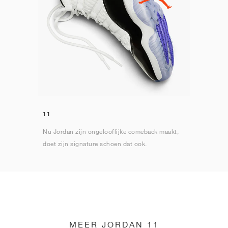
11
Nu Jordan zijn ongelooflijke comeback maakt,
doet zijn signature schoen dat ook.
MEER JORDAN 11