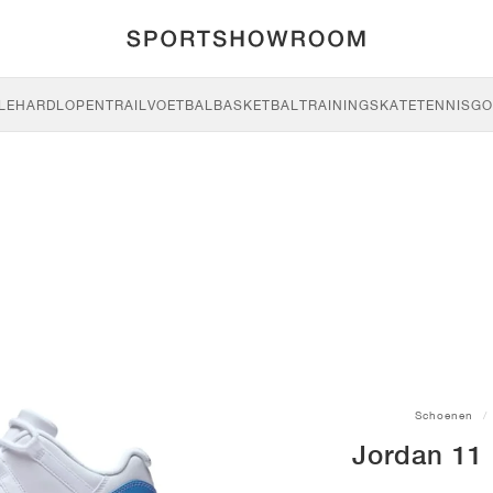
LE
HARDLOPEN
TRAIL
VOETBAL
BASKETBAL
TRAINING
SKATE
TENNIS
GO
Schoenen
Jordan 11