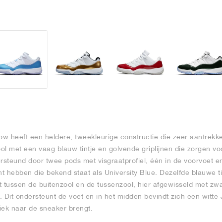
 heeft een heldere, tweekleurige constructie die zeer aantrekkeli
l met een vaag blauw tintje en golvende griplijnen die zorgen voo
steund door twee pods met visgraatprofiel, één in de voorvoet en 
nt hebben die bekend staat als University Blue. Dezelfde blauwe ti
 tussen de buitenzool en de tussenzool, hier afgewisseld met zwar
. Dit ondersteunt de voet en in het midden bevindt zich een witt
iek naar de sneaker brengt.