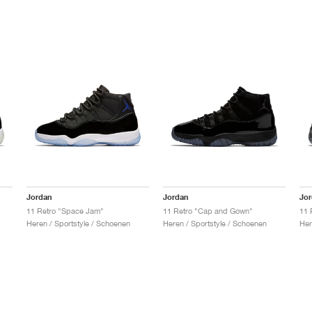
Jordan
Jordan
Jo
11 Retro "Space Jam"
11 Retro "Cap and Gown"
11 
Heren / Sportstyle / Schoenen
Heren / Sportstyle / Schoenen
Her