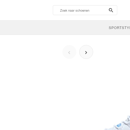
search-
btn
SPORTSTY