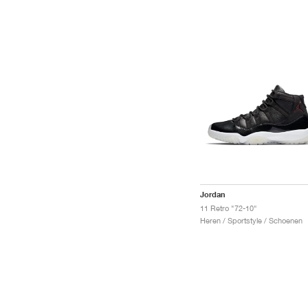
Jordan
11 Retro "72-10"
Heren / Sportstyle / Schoenen