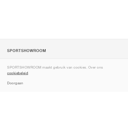
SPORTSHOWROOM
Over ons
SPORTSHOWROOM maakt gebruik van cookies. Over ons
Contact
cookiebeleid
.
Sitemap
Doorgaan
Merken
Nike
Jordan
adidas