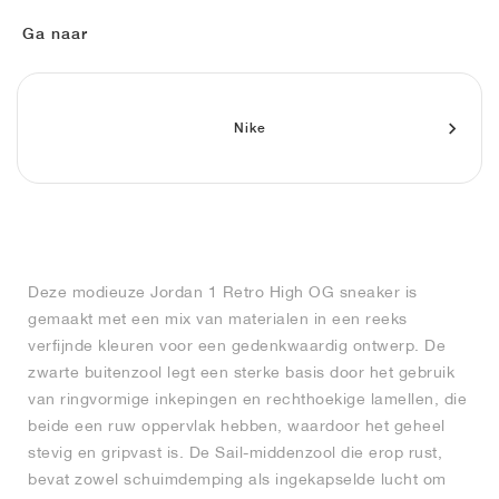
FIELD GENERAL
CRAZE
ADIRACER
MULE
471
GEL-CUMULUS 16
G.T. CUT
FORCE 58
TEKKIRA CUP
508
JORDAN
Ga naar
KILLSHOT 2
MOTO 2K
ITALIA
LEGACY 312
ALLERDALE
G.T. FUTURE
PS8
ALOHA SUPER
600
TOTAL 90
PHENOMENA
FORUM
JUMPMAN JACK
2000
VERTEBRAE
808
Nike
AVA ROVER
1000
HAMBURG
204L
AIR MAX 95
933
MIND
860V2
Deze modieuze Jordan 1 Retro High OG sneaker is
AIR RIFT
gemaakt met een mix van materialen in een reeks
verfijnde kleuren voor een gedenkwaardig ontwerp. De
zwarte buitenzool legt een sterke basis door het gebruik
van ringvormige inkepingen en rechthoekige lamellen, die
beide een ruw oppervlak hebben, waardoor het geheel
stevig en gripvast is. De Sail-middenzool die erop rust,
bevat zowel schuimdemping als ingekapselde lucht om