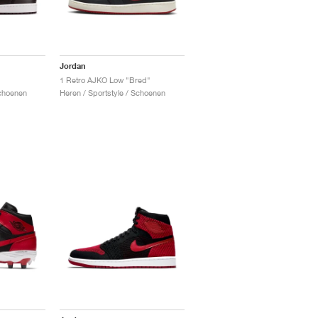
Jordan
1 Retro AJKO Low "Bred"
Schoenen
Heren / Sportstyle / Schoenen