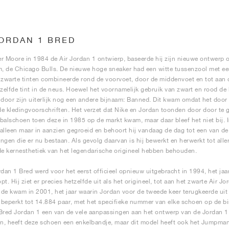
JORDAN 1 BRED
r Moore in 1984 de Air Jordan 1 ontwierp, baseerde hij zijn nieuwe ontwerp 
 de Chicago Bulls. De nieuwe hoge sneaker had een witte tussenzool met een
 zwarte tinten combineerde rond de voorvoet, door de middenvoet en tot aan d
ezelfde tint in de neus. Hoewel het voornamelijk gebruik van zwart en rood de 
 door zijn uiterlijk nog een andere bijnaam: Banned. Dit kwam omdat het door
e kledingvoorschriften. Het verzet dat Nike en Jordan toonden door door te g
balschoen toen deze in 1985 op de markt kwam, maar daar bleef het niet bij. In
alleen maar in aanzien gegroeid en behoort hij vandaag de dag tot een van de
lingen die er nu bestaan. Als gevolg daarvan is hij bewerkt en herwerkt tot alle
de kernesthetiek van het legendarische origineel hebben behouden.
rdan 1 Bred werd voor het eerst officieel opnieuw uitgebracht in 1994, het jaa
pt. Hij ziet er precies hetzelfde uit als het origineel, tot aan het zwarte Air 
de kwam in 2001, het jaar waarin Jordan voor de tweede keer terugkeerde uit z
beperkt tot 14.884 paar, met het specifieke nummer van elke schoen op de b
Bred Jordan 1 een van de vele aanpassingen aan het ontwerp van de Jordan 1
, heeft deze schoen een enkelbandje, maar dit model heeft ook het Jumpman-