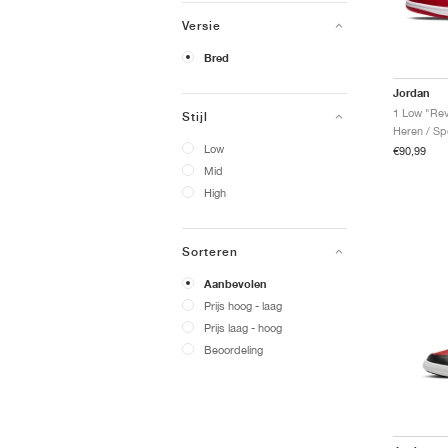
Versie
Bred
Jordan
1 Low "Re
Stijl
Heren / Sp
Low
€90,99
Mid
High
Sorteren
Aanbevolen
Prijs hoog - laag
Prijs laag - hoog
Beoordeling