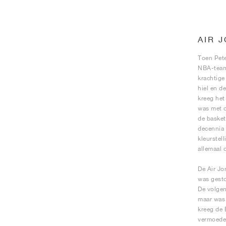
AIR 
Toen Pete
NBA-team,
krachtige
hiel en d
kreeg het
was met d
de basket
decennia 
kleurstel
allemaal 
De Air Jo
was gesto
De volgen
maar was 
kreeg de 
vermoeden