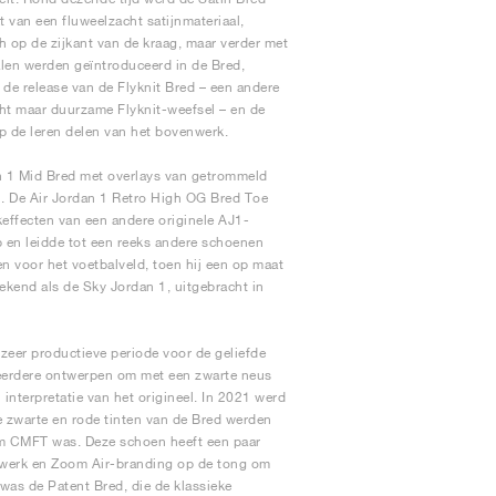
t van een fluweelzacht satijnmateriaal,
h op de zijkant van de kraag, maar verder met
alen werden geïntroduceerd in de Bred,
 de release van de Flyknit Bred – een andere
cht maar duurzame Flyknit-weefsel – en de
p de leren delen van het bovenwerk.
n 1 Mid Bred met overlays van getrommeld
n. De Air Jordan 1 Retro High OG Bred Toe
keffecten van een andere originele AJ1-
p en leidde tot een reeks andere schoenen
n voor het voetbalveld, toen hij een op maat
kend als de Sky Jordan 1, uitgebracht in
zeer productieve periode voor de geliefde
 eerdere ontwerpen om met een zwarte neus
interpretatie van het origineel. In 2021 werd
zwarte en rode tinten van de Bred werden
om CMFT was. Deze schoen heeft een paar
nwerk en Zoom Air-branding op de tong om
was de Patent Bred, die de klassieke