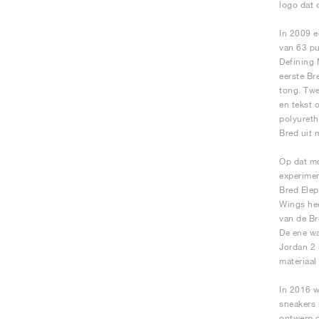
logo dat 
In 2009 e
van 63 pu
Defining 
eerste Br
tong. Twe
en tekst 
polyureth
Bred uit 
Op dat mo
experimen
Bred Elep
Wings hee
van de Br
De ene wa
Jordan 2 
materiaal
In 2016 w
sneakers 
ontwerp d