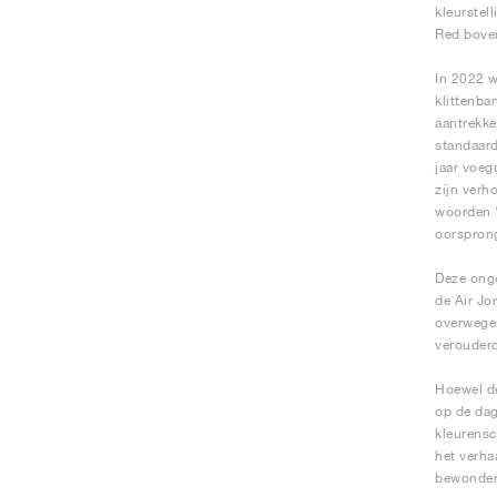
kleurstel
Red boven
In 2022 w
klittenba
aantrekke
standaard
jaar voeg
zijn verh
woorden "
oorsprong
Deze onge
de Air Jo
overwegen
verouderd
Hoewel de
op de dag
kleurensc
het verha
bewondere