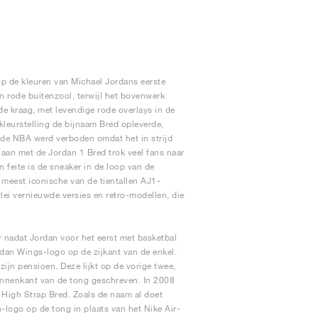
op de kleuren van Michael Jordans eerste
 rode buitenzool, terwijl het bovenwerk
e kraag, met levendige rode overlays in de
kleurstelling de bijnaam Bred opleverde,
 de NBA werd verboden omdat het in strijd
aan met de Jordan 1 Bred trok veel fans naar
 feite is de sneaker in de loop van de
 meest iconische van de tientallen AJ1-
rlei vernieuwde versies en retro-modellen, die
r nadat Jordan voor het eerst met basketbal
Jordan Wings-logo op de zijkant van de enkel.
ijn pensioen. Deze lijkt op de vorige twee,
innenkant van de tong geschreven. In 2008
 High Strap Bred. Zoals de naam al doet
logo op de tong in plaats van het Nike Air-