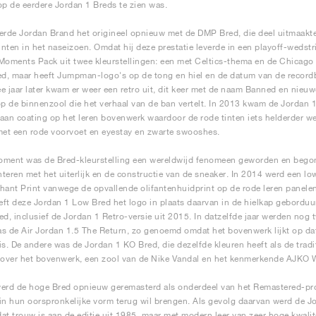
op de eerdere Jordan 1 Breds te zien was.
erde Jordan Brand het origineel opnieuw met de DMP Bred, die deel uitmaakte
nten in het naseizoen. Omdat hij deze prestatie leverde in een playoff-wedstr
Moments Pack uit twee kleurstellingen: een met Celtics-thema en de Chicago B
ed, maar heeft Jumpman-logo's op de tong en hiel en de datum van de record
e jaar later kwam er weer een retro uit, dit keer met de naam Banned en nieuw
op de binnenzool die het verhaal van de ban vertelt. In 2013 kwam de Jordan
aan coating op het leren bovenwerk waardoor de rode tinten iets helderder we
met een rode voorvoet en eyestay en zwarte swooshes.
ment was de Bred-kleurstelling een wereldwijd fenomeen geworden en begon
teren met het uiterlijk en de constructie van de sneaker. In 2014 werd een lo
hant Print vanwege de opvallende olifantenhuidprint op de rode leren panele
ft deze Jordan 1 Low Bred het logo in plaats daarvan in de hielkap geborduur
ed, inclusief de Jordan 1 Retro-versie uit 2015. In datzelfde jaar werden no
s de Air Jordan 1.5 The Return, zo genoemd omdat het bovenwerk lijkt op dat
is. De andere was de Jordan 1 KO Bred, die dezelfde kleuren heeft als de trad
 over het bovenwerk, een zool van de Nike Vandal en het kenmerkende AJKO 
erd de hoge Bred opnieuw geremasterd als onderdeel van het Remastered-pr
in hun oorspronkelijke vorm terug wil brengen. Als gevolg daarvan werd de 
at trouw is aan de editie uit 1985, maar met modern leer van zeer hoge kwalit