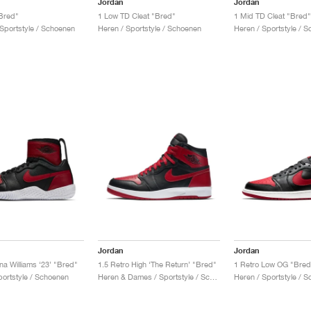
Jordan
Jordan
"Bred"
1 Low TD Cleat "Bred"
1 Mid TD Cleat "Bred"
 Sportstyle / Schoenen
Heren / Sportstyle / Schoenen
Heren / Sportstyle / 
Jordan
Jordan
na Williams ‘23’ "Bred"
1.5 Retro High ‘The Return’ "Bred"
1 Retro Low OG "Bred
ortstyle / Schoenen
Heren & Dames / Sportstyle / Schoenen
Heren / Sportstyle / 