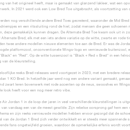
ling van het origineel heeft, maar is gemaakt van glanzend lakleer, wat een opv
werk. In 2021 werd ook een Low Bred Toe uitgebracht, als voortzetting van de
erden nog verschillende andere Bred Toes gecreëerd, waaronder de Mid Bred
ndriempjes en een ritssluiting rond de hiel, zodat mensen die geen schoenen 
n, deze gemakkelijk kunnen dragen. De Alternate Bred Toe kwam ook uit in zow
 Alternate Bred, elk met een iets andere variatie op de witte, zwarte en rode t
den twee andere modellen nieuwe elementen toe aan de Bred. Er was de Jord
oogde platformzool, onconventionele Wings-logo en vernieuwde buitenzool, en
Black" en "Red". Op de witte tussenzool is "Black + Red = Bred" in een felrod
 van de kleurstelling.
looflijke reeks Bred-releases werd voortgezet in 2023, met een bredere releas
rdan 1 KO Bred. In hetzelfde jaar werd nog een andere variant gemaakt, genaa
d zwart leren bovenwerk met rode accenten op de neus, swooshes en Wings-l
e look heeft voor een nog meer retro vibe.
 Air Jordan 1 in de loop der jaren in veel verschillende kleurstellingen is uitg
 van vandaag een van de meest gewilde. Zijn rebelse oorsprong gaf hem een 
hema en zijn reeks vernieuwde modellen hebben ervoor gezorgd dat de schoen 
al van de Jordan 1 Bred zich verder ontwikkelt en er steeds meer spannende 
nde fans ongetwijfeld groeien, waardoor de opmerkelijke erfenis wordt voort