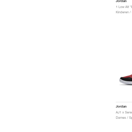
Jordan
1 Low Alt 
Kinderen /
Jordan
AJ1 x Sere
Dames / Sp