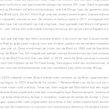
eerst onthuld in een gelimiteerde oplage van slechts 501 paar. Deze is gemaak
erd op Michaels collectie pilotenjassen, met het Wings-logo als geweven patc
eke Bred-look. De AJ1 Ultra High was een andere versie waarin nieuwe materi
 neopreen, canvas en wol. De variatie in textuur werd in 2017 voortgezet met
ker naar het voorbeeld van het origineel, maar gemaakt met Nike's lichtgewi
 – een versie met rode suède overlays bovenop een grijze camouflageprint o
een jaar dat weer een retro-ontwerp bracht in de vorm van een nieuwe Jorda
ym Red en glad zwart nubuck voor een strakke update van de eerdere modelle
jaar ook uit. Deze combineert de tinten van de Bred uit 1985 met de kleurblo
ling: de Black Toe. Dit voegde een geheel nieuwe dimensie toe aan het ontwer
 op de Bred Toe-stijl. Een jaar later, in 2019, werd de Bred opnieuw ontworpe
zool met noppen op de TD Cleat kreeg. Vervolgens werd een kinderschoen, be
ren, met een klittenbandriem met een opvallend paar witte Jordan Wings.
en 2020 creëerde Jordan Brand steeds meer variaties op de Bred, waarmee een 
ling begon. In 2020 draaide de Air Jordan 1 Reverse Bred Low de lay-out van
voet naast rode overlays. Twee jaar later volgde een Mid-editie met een eigen 
everse Bred uitgebracht met een overwegend Gym Red bovenwerk, waarna de 
 op twee alternatieve Jordan 1-modellen, waarvan de eerste de Jordan 1 Zo
gen, waaronder rode uitgesneden swooshes in het verder zwarte leren bove
ven dat de tussenzool is voorzien van responsieve demping. De andere versie 