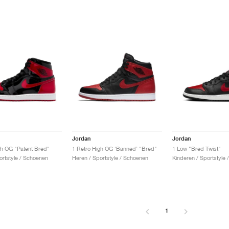
Jordan
Jordan
gh OG "Patent Bred"
1 Retro High OG ‘Banned’ "Bred"
1 Low "Bred Twist"
ortstyle / Schoenen
Heren / Sportstyle / Schoenen
Kinderen / Sportstyle
1