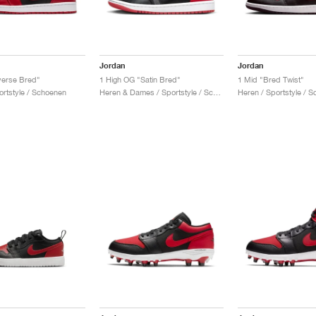
Jordan
Jordan
verse Bred"
1 High OG "Satin Bred"
1 Mid "Bred Twist"
ortstyle / Schoenen
Heren & Dames / Sportstyle / Schoenen
Heren / Sportstyle / 