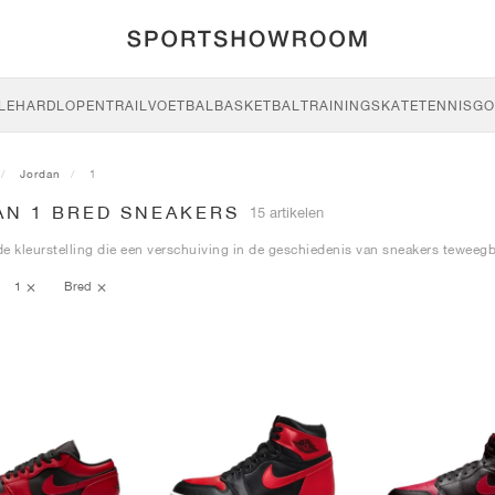
LE
HARDLOPEN
TRAIL
VOETBAL
BASKETBAL
TRAINING
SKATE
TENNIS
GO
Jordan
1
AN 1 BRED SNEAKERS
15 artikelen
e kleurstelling die een verschuiving in de geschiedenis van sneakers teweegb
1
Bred