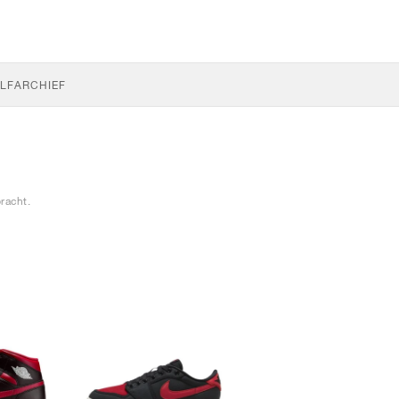
LF
ARCHIEF
racht.