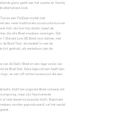
allende glans geeft aan het zwarte en Varsity
 alternatieve look.
 Toe en een FlyEase-model met
met een meer traditionele constructie kunnen
el mid- als low-top stijlen naast de
inten die alle Bred sneakers verenigen. Dat
an 1 Elevate Low SE Bred voor dames, met
 de Bred Text, die bedekt is met de
e tint gedrukt, als eerbetoon aan de
e van de Satin Bred en een lage versie van
md de Bred Sail. Deze lage schoen heeft een
ogo, en een off-white tussenzool die een
ebracht, blijft het originele Bred-ontwerp tot
voorsprong, maar zijn fascinerende
al vele decennia populair blijft. Naarmate
sneakers worden geproduceerd, zal het aantal
gezet.