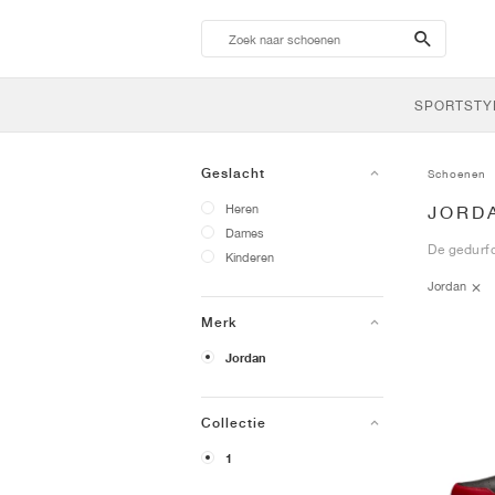
search-
btn
SPORTSTY
Geslacht
Schoenen
Heren
JORD
Dames
De gedurfd
Kinderen
Jordan
Merk
Jordan
Collectie
1