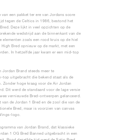
 van een pakket ter ere van Jordans score
ijd tegen de Celtics in 1986, bestond het
red. Deze lijkt in veel opzichten op de
brekende wedstrijd aan de binnenkant van de
e elementen zoals een rood kruis op de hiel
 1 High Bred opnieuw op de markt, met een
rden. In hetzelfde jaar kwam er een mid-top
 Jordan Brand steeds meer te
w-top uitgebracht die bekend staat als de
n. Zonder hoge kraag voor de Air Jordan
d. Dit werd de standaard voor de lage versie
g twee vernieuwde Bred-ontwerpen gelanceerd.
 van de Jordan 1 Bred en de zool die van de
itionele Bred, maar is voorzien van canvas
Wings-logo.
ogramma van Jordan Brand, dat klassieke
Jordan 1 OG Bred Banned uitgebracht in een
eit. Rond dezelfde tijd werd de Satin Bred