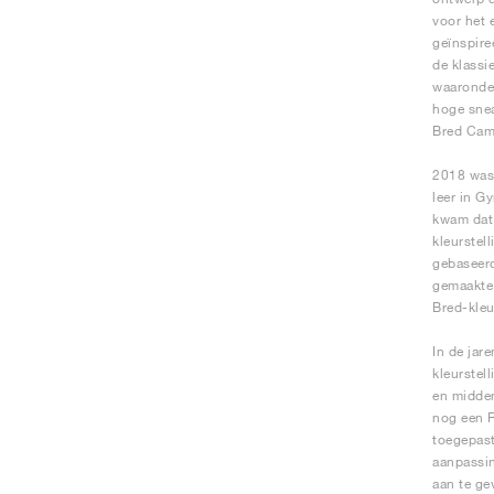
voor het 
geïnspire
de klassi
waaronder
hoge snea
Bred Camo
2018 was 
leer in G
kwam dat 
kleurstel
gebaseerd
gemaakte 
Bred-kleu
In de jar
kleurstel
en midden
nog een R
toegepast
aanpassin
aan te ge