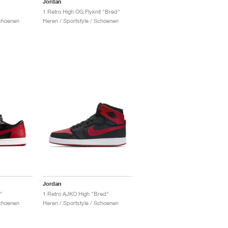
Jordan
1 Retro High OG Flyknit "Bred"
Schoenen
Heren / Sportstyle / Schoenen
Jordan
"
1 Retro AJKO High "Bred"
Schoenen
Heren / Sportstyle / Schoenen