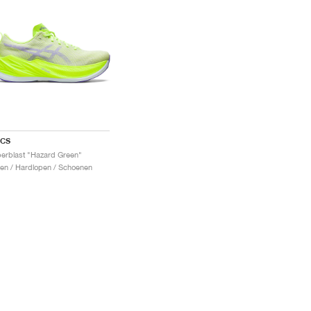
ICS
erblast "Hazard Green"
en / Hardlopen / Schoenen