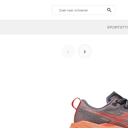
search-
btn
SPORTSTY