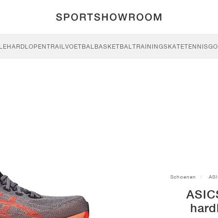
LE
HARDLOPEN
TRAIL
VOETBAL
BASKETBAL
TRAINING
SKATE
TENNIS
GO
Schoenen
AS
ASIC
hard