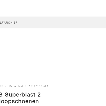
LF
ARCHIEF
ICS
Superblast
1013A142-501
S Superblast 2
loopschoenen