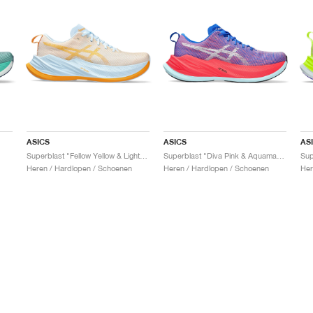
ASICS
ASICS
AS
Superblast "Fellow Yellow & Light Blue"
Superblast "Diva Pink & Aquamarine"
Sup
Heren / Hardlopen / Schoenen
Heren / Hardlopen / Schoenen
Her