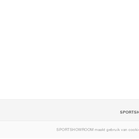
SPORTS
Over ons
SPORTSHOWROOM maakt gebruik van cookie
Contact