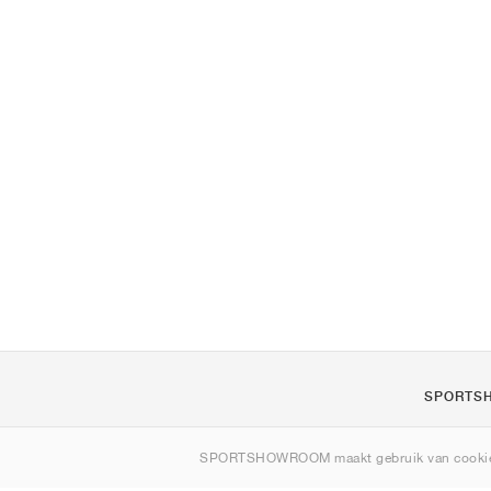
SPORTS
Over ons
SPORTSHOWROOM maakt gebruik van cookie
Contact