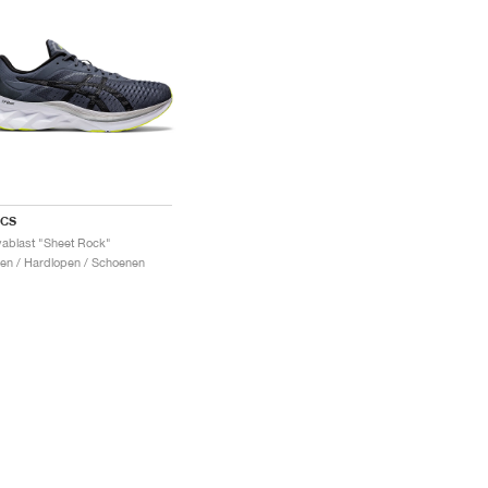
ICS
ablast "Sheet Rock"
en / Hardlopen / Schoenen