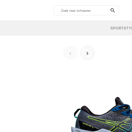
search-
btn
SPORTSTY