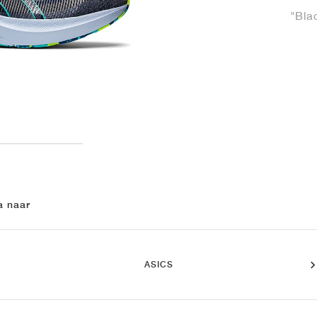
"Bla
a naar
ASICS