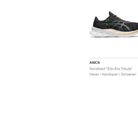
ASICS
Novablast "Edo Era Tribute"
Heren / Hardlopen / Schoenen