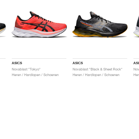
ASICS
ASICS
AS
Novablast "Tokyo"
Novablast "Black & Sheet Rock"
Nov
Heren / Hardlopen / Schoenen
Heren / Hardlopen / Schoenen
Her