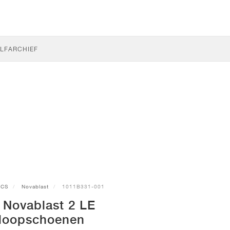
LF
ARCHIEF
ICS
Novablast
1011B331-001
 Novablast 2 LE
loopschoenen