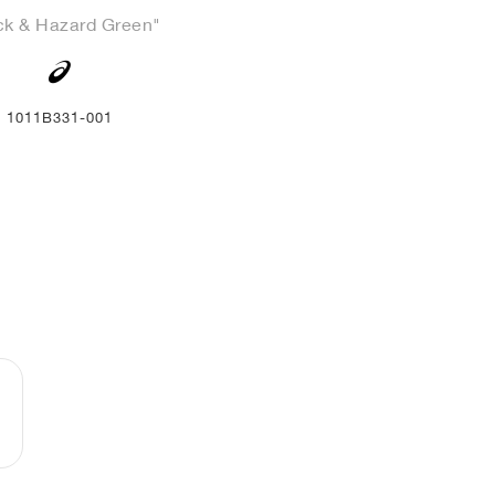
ck & Hazard Green"
1011B331-001