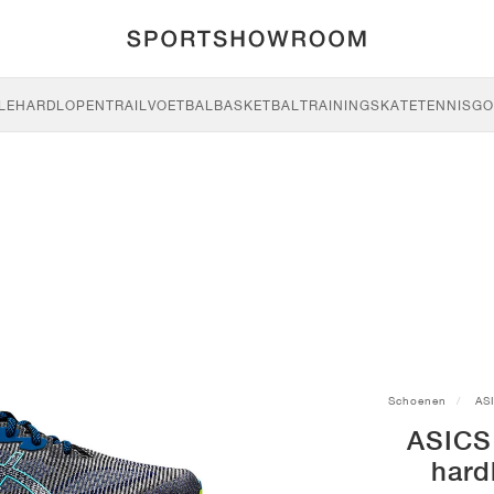
LE
HARDLOPEN
TRAIL
VOETBAL
BASKETBAL
TRAINING
SKATE
TENNIS
GO
Schoenen
AS
ASICS
hard