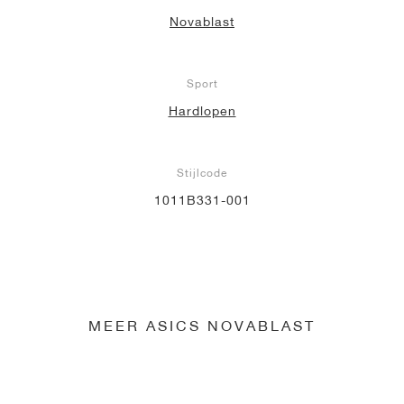
Novablast
Sport
Hardlopen
Stijlcode
1011B331-001
MEER ASICS NOVABLAST