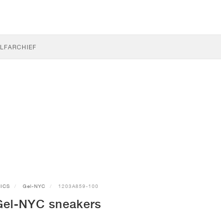
LF
ARCHIEF
ICS
Gel-NYC
1203A859-100
el-NYC sneakers