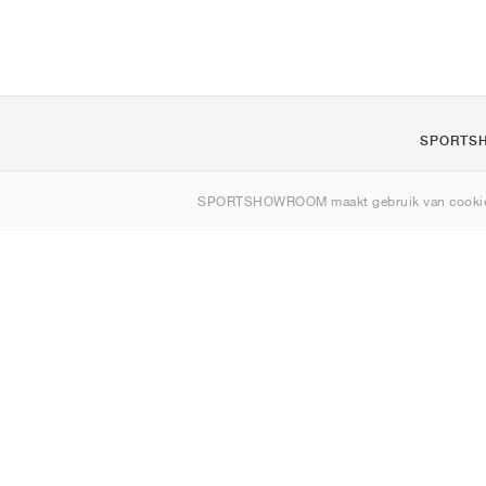
SPORTS
Over ons
SPORTSHOWROOM maakt gebruik van cookie
Contact
Sitemap