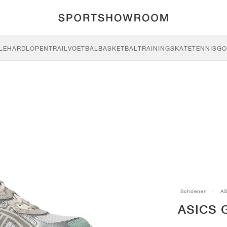
LE
HARDLOPEN
TRAIL
VOETBAL
BASKETBAL
TRAINING
SKATE
TENNIS
GO
Schoenen
AS
ASICS G