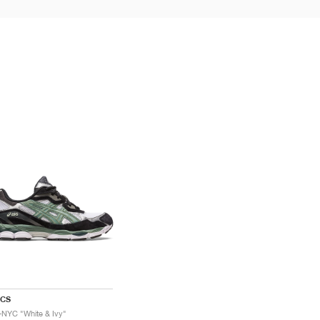
ICS
-NYC "White & Ivy"