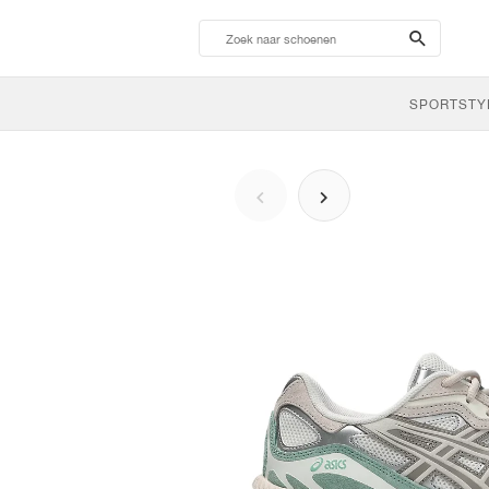
search-
btn
SPORTSTY