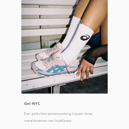
Gel-NYC
Een gedurfde samenwerking tussen twee
wereldmerken van topklasse.