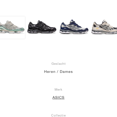
Geslacht
Heren / Dames
Merk
ASICS
Collectie