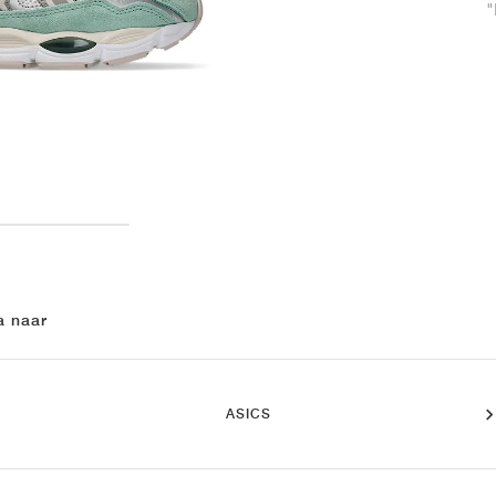
"
a naar
ASICS