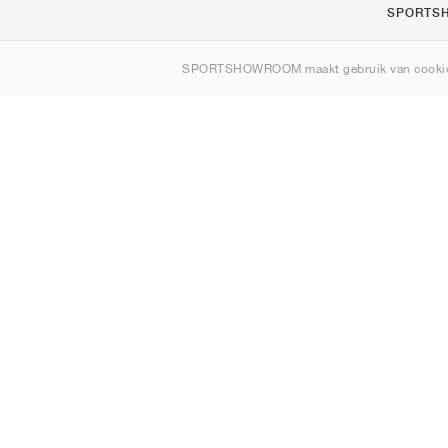
SPORTS
Over ons
SPORTSHOWROOM maakt gebruik van cookie
Contact
Sitemap