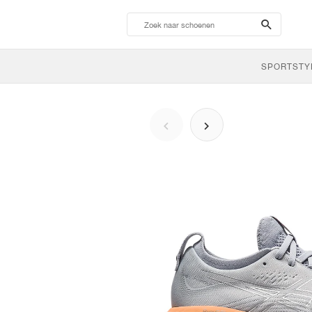
search-
btn
SPORTSTY