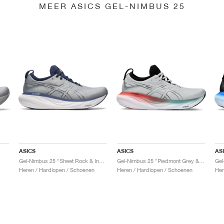
MEER ASICS GEL-NIMBUS 25
ASICS
ASICS
AS
Gel-Nimbus 25 "Sheet Rock & Indigo Blue"
Gel-Nimbus 25 "Piedmont Grey & Foggy Teal"
Gel
Heren / Hardlopen / Schoenen
Heren / Hardlopen / Schoenen
Her