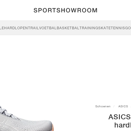
LE
HARDLOPEN
TRAIL
VOETBAL
BASKETBAL
TRAINING
SKATE
TENNIS
GO
Schoenen
ASICS
ASICS
hard