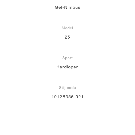
Gel-Nimbus
Model
25
Sport
Hardlopen
Stijlcode
1012B356-021