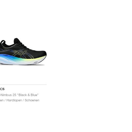
ICS
-Nimbus 25 "Black & Blue"
en / Hardlopen / Schoenen