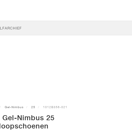
LF
ARCHIEF
Gel-Nimbus
25
1012B356-021
 Gel-Nimbus 25
loopschoenen