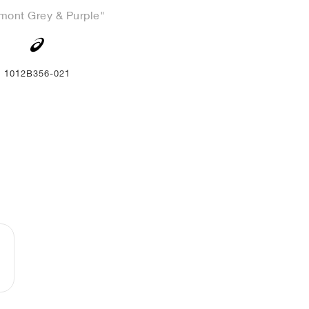
mont Grey & Purple"
1012B356-021