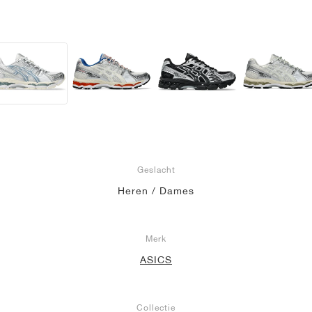
Geslacht
Heren / Dames
Merk
ASICS
Collectie