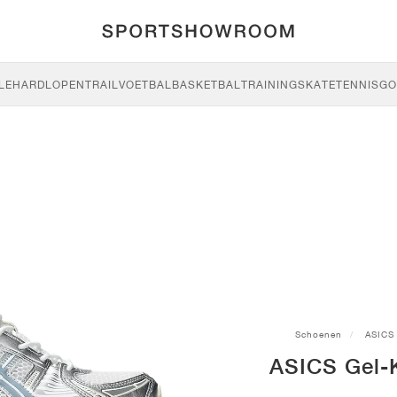
LE
HARDLOPEN
TRAIL
VOETBAL
BASKETBAL
TRAINING
SKATE
TENNIS
GO
Schoenen
ASICS
ASICS Gel-