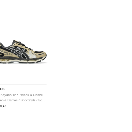
ICS
Gel-Kayano 12.1 "Black & Obsidian Grey"
Heren & Dames / Sportstyle / Schoenen
0,47