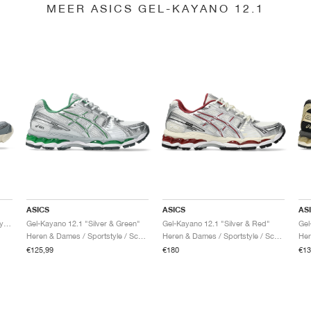
MEER ASICS GEL-KAYANO 12.1
ASICS
ASICS
AS
Gel-Kayano 12.1 "Piedmont Grey & Gravel"
Gel-Kayano 12.1 "Silver & Green"
Gel-Kayano 12.1 "Silver & Red"
Heren & Dames / Sportstyle / Schoenen
Heren & Dames / Sportstyle / Schoenen
€125,99
€180
€13