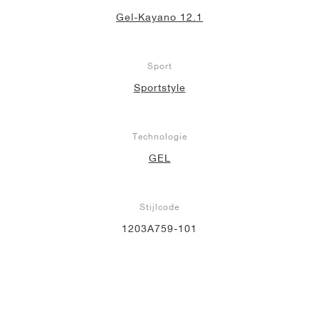
Gel-Kayano 12.1
Sport
Sportstyle
Technologie
GEL
Stijlcode
1203A759-101