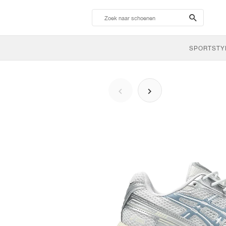
search-
btn
SPORTSTY