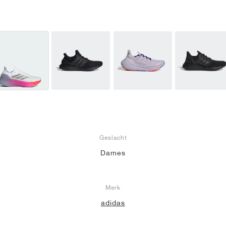
Geslacht
Dames
Merk
adidas