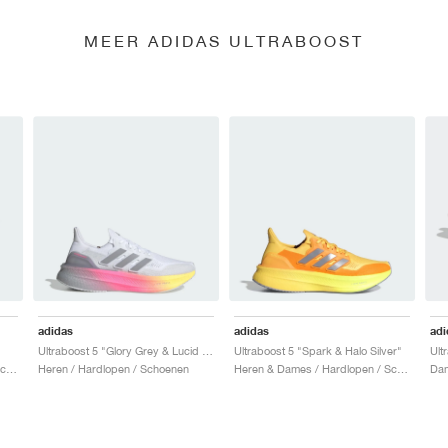
MEER ADIDAS ULTRABOOST
adidas
adidas
adi
Ultraboost 5 "Glory Grey & Lucid Pink"
Ultraboost 5 "Spark & Halo Silver"
Heren & Dames / Hardlopen / Schoenen
Heren / Hardlopen / Schoenen
Heren & Dames / Hardlopen / Schoenen
Dam