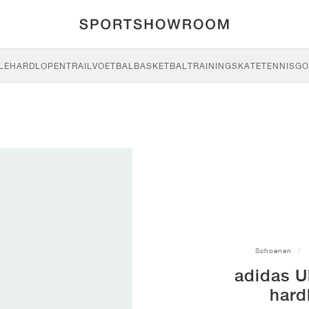
LE
HARDLOPEN
TRAIL
VOETBAL
BASKETBAL
TRAINING
SKATE
TENNIS
GO
Schoenen
adidas U
hard