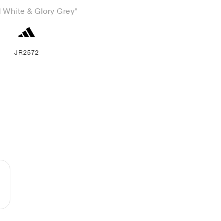
 White & Glory Grey"
JR2572