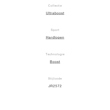
Collectie
Ultraboost
Sport
Hardlopen
Technologie
Boost
Stijlcode
JR2572