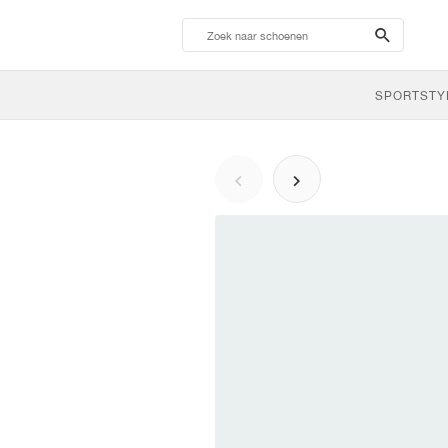
search-
btn
SPORTSTY