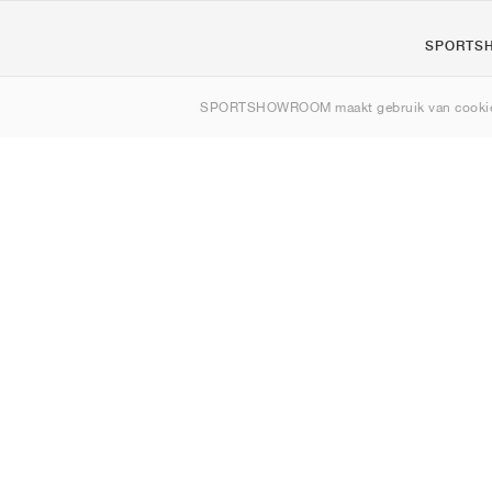
SPORTS
Over ons
SPORTSHOWROOM maakt gebruik van cookie
Contact
Sitemap