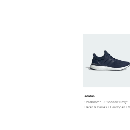
adidas
Ultraboost 1.0 "Shadow Navy"