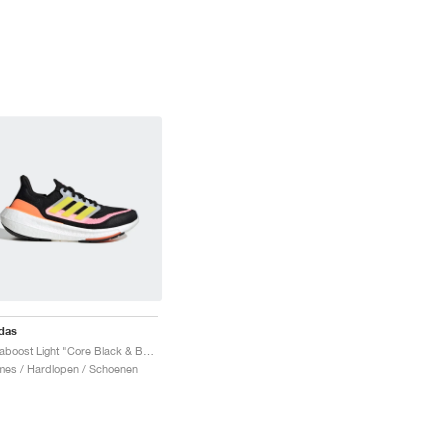
das
Ultraboost Light "Core Black & Bright Yellow"
es / Hardlopen / Schoenen