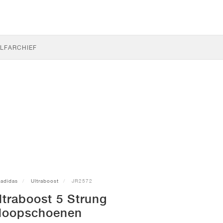
LF
ARCHIEF
adidas
Ultraboost
JR2572
ltraboost 5 Strung
loopschoenen