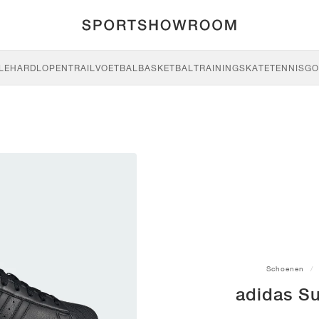
LE
HARDLOPEN
TRAIL
VOETBAL
BASKETBAL
TRAINING
SKATE
TENNIS
GO
Schoenen
adidas Su