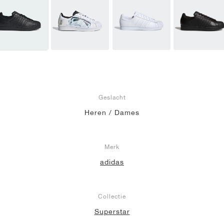
Geslacht
Heren / Dames
Merk
adidas
Collectie
Superstar