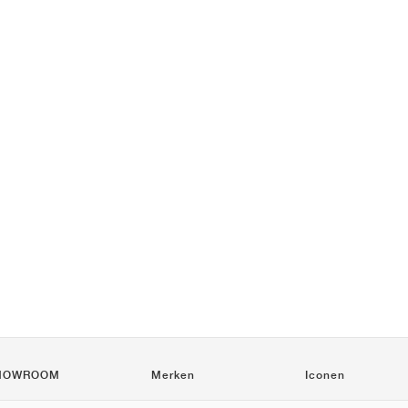
HOWROOM
Merken
Iconen
Nike
Air Force 1