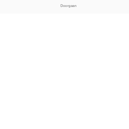
Doorgaan
ORTSHOWROOM
Cookies
Privacy