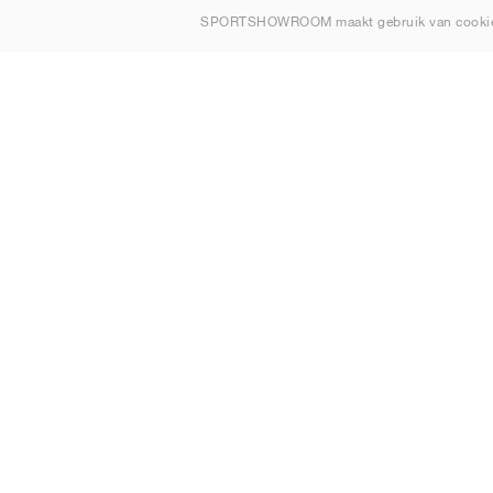
SPORTSHOWROOM maakt gebruik van cookie
Contact
Sitemap
Nederland