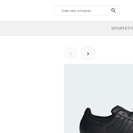
search-
btn
SPORTSTY