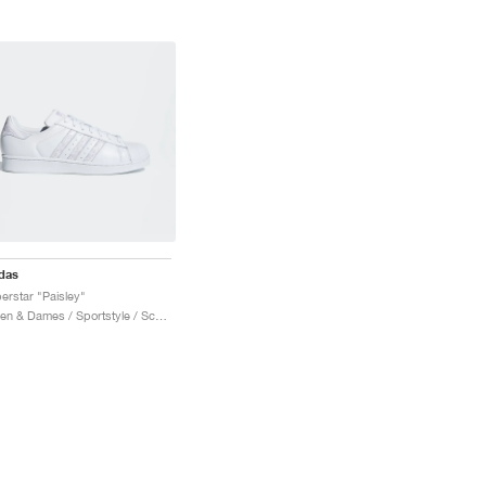
das
erstar "Paisley"
Heren & Dames / Sportstyle / Schoenen