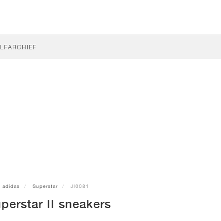
LF
ARCHIEF
adidas
Superstar
JI0081
perstar II sneakers