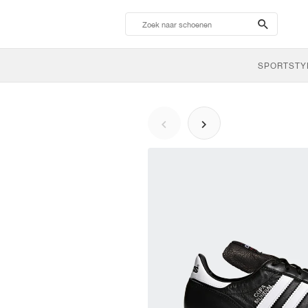
search-
btn
SPORTSTY