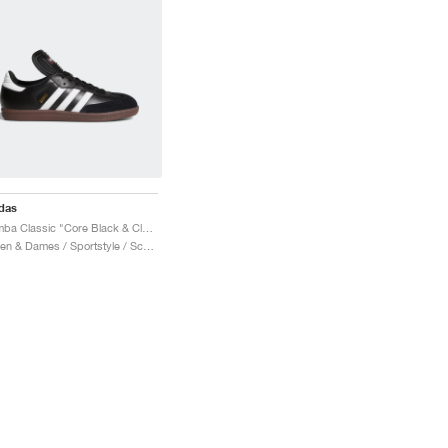
das
Samba Classic "Core Black & Cloud White"
Heren & Dames / Sportstyle / Schoenen