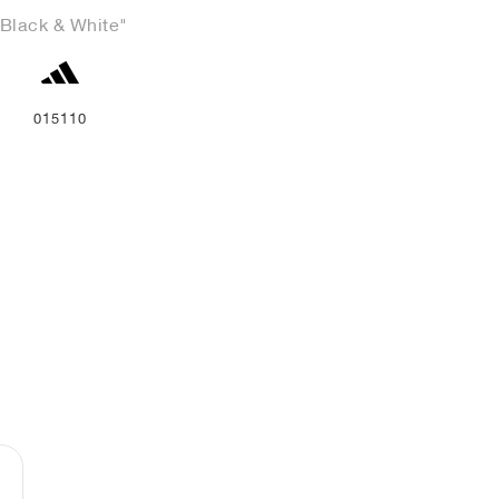
"Black & White"
015110