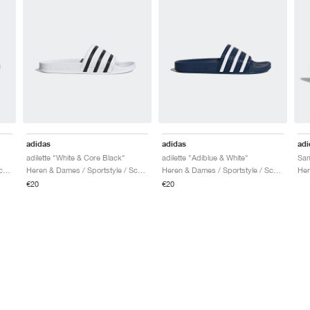
adidas
adidas
adi
adilette "White & Core Black"
adilette "Adiblue & White"
Heren & Dames / Sportstyle / Schoenen
Heren & Dames / Sportstyle / Schoenen
Heren & Dames / Sportstyle / Schoenen
€20
€20