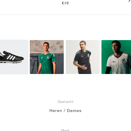
€70
Geslacht
Heren / Dames
Merk