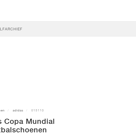
LF
ARCHIEF
nen
adidas
015110
s Copa Mundial
tbalschoenen