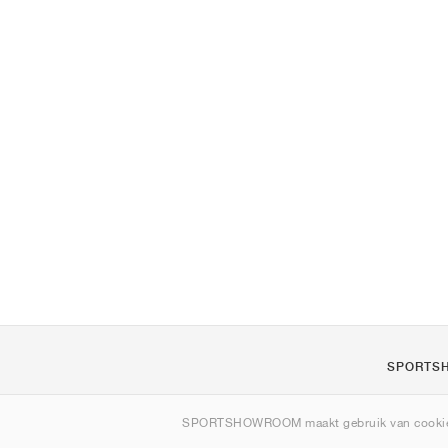
SPORTS
Over ons
SPORTSHOWROOM maakt gebruik van cookie
Contact