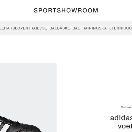
LE
HARDLOPEN
TRAIL
VOETBAL
BASKETBAL
TRAINING
SKATE
TENNIS
GO
Schoe
adida
voe