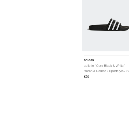
adidas
adilette "Core Black & White"
€20